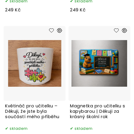
skladem
skladem
249 Kč
249 Kč
Květináč pro učitelku –
Magnetka pro učitelku s
Děkuji, že jste byla
kapybarou | Děkuji za
součástí mého příběhu
krásný školní rok
skladem
skladem