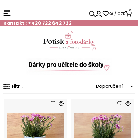
¨
0
Kč / CZK
Kontakt : +420 722 642 722
Filtr