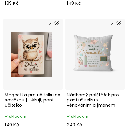
199 Kč
149 Kč
Magnetka pro učitelku se
Nádherný polštářek pro
sovičkou | Děkuji, paní
paní učitelku s
učitelko
věnováním a jménem
skladem
skladem
149 Kč
349 Kč