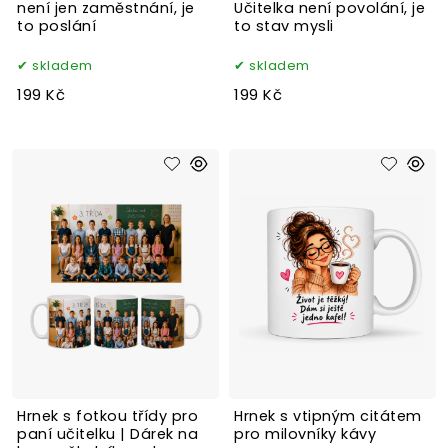
není jen zaměstnání, je
Učitelka není povolání, je
to poslání
to stav mysli
skladem
skladem
199 Kč
199 Kč
Hrnek s fotkou třídy pro
Hrnek s vtipným citátem
paní učitelku | Dárek na
pro milovníky kávy