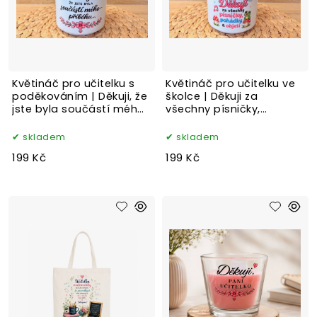
Květináč pro učitelku s
Květináč pro učitelku ve
poděkováním | Děkuji, že
školce | Děkuji za
jste byla součástí mého
všechny písničky,
příběhu
pohádky a objetí
skladem
skladem
199 Kč
199 Kč