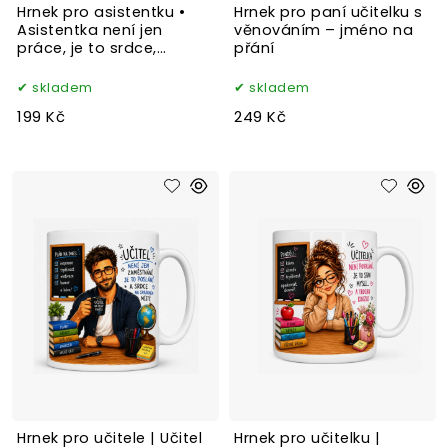
Hrnek pro asistentku •
Hrnek pro paní učitelku s
Asistentka není jen
věnováním – jméno na
práce, je to srdce,
přání
trpělivost a porozumění
skladem
skladem
199 Kč
249 Kč
Hrnek pro učitele | Učitel
Hrnek pro učitelku |