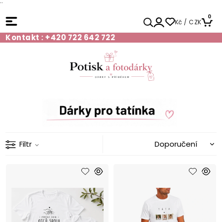
¨
0
Kč / CZK
Kontakt : +420 722 642 722
Filtr