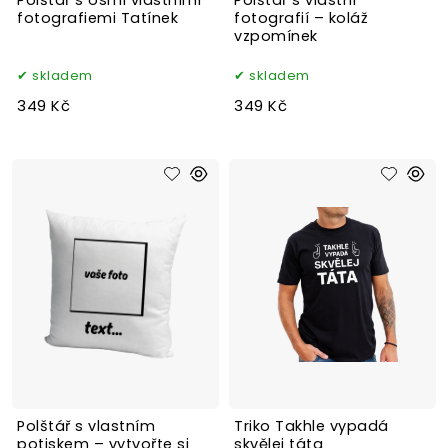
Polštář s osmi vlastními
Polštář s vlastní
fotografiemi Tatínek
fotografií – koláž
vzpomínek
skladem
skladem
349 Kč
349 Kč
Polštář s vlastním
Triko Takhle vypadá
potiskem – vytvořte si
skvělej táta