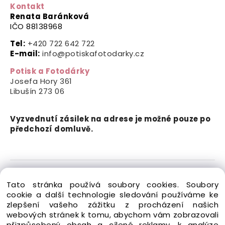
Kontakt
Renata Baránková
IČO 88138968
Tel:
+420 722 642 722
E-mail:
info@potiskafotodarky.cz
Potisk a Fotodárky
Josefa Hory 361
Libušín
273 06
Vyzvednutí zásilek na adrese je možné pouze po
předchozí domluvě.
Copyright © 2024-2026 Potisk a Fotodárky. Všechna
Tato stránka používá soubory cookies. Soubory
práva vyhrazena.
cookie a další technologie sledování používáme ke
zlepšení vašeho zážitku z procházení našich
webových stránek k tomu, abychom vám zobrazovali
přizpůsobený obsah a cílené reklamy, k analýze