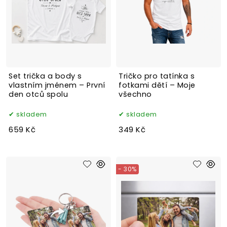
Set trička a body s
Tričko pro tatínka s
vlastním jménem – První
fotkami dětí – Moje
den otců spolu
všechno
skladem
skladem
659 Kč
349 Kč
- 30%