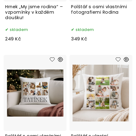
Hrnek „My jsme rodina“ –
Polštář s osmi vlastními
vzpomínky v každém
fotografiemi Rodina
doušku!
skladem
skladem
249 Kč
349 Kč