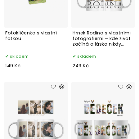
Fotoklíčenka s vlastní
Hrnek Rodina s vlastními
fotkou
fotografiemi – kde život
začíná a láska nikdy
nekončí
skladem
skladem
149 Kč
249 Kč