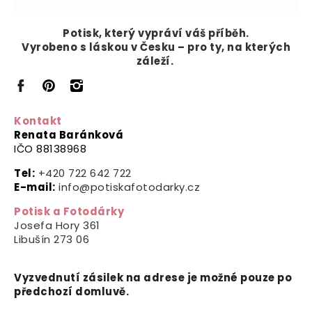
Potisk, který vypráví
váš příběh.
Vyrobeno s láskou v Česku – pro ty, na kterých
záleží.
Kontakt
Renata Baránková
IČO 88138968
Tel:
+420 722 642 722
E-mail:
info@potiskafotodarky.cz
Potisk a Fotodárky
Josefa Hory 361
Libušín
273 06
Vyzvednutí zásilek na adrese je možné pouze po
předchozí domluvě.