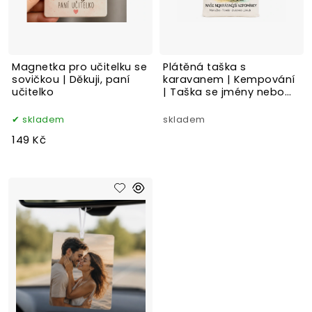
Magnetka pro učitelku se
Plátěná taška s
sovičkou | Děkuji, paní
karavanem | Kempování
učitelko
| Taška se jmény nebo
příjmením rodiny
skladem
skladem
149 Kč