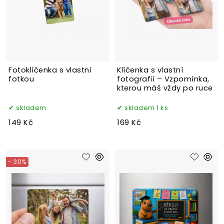
Fotoklíčenka s vlastní
Klíčenka s vlastní
fotkou
fotografií – Vzpomínka,
kterou máš vždy po ruce
skladem
skladem 1 ks
149 Kč
169 Kč
- 30%