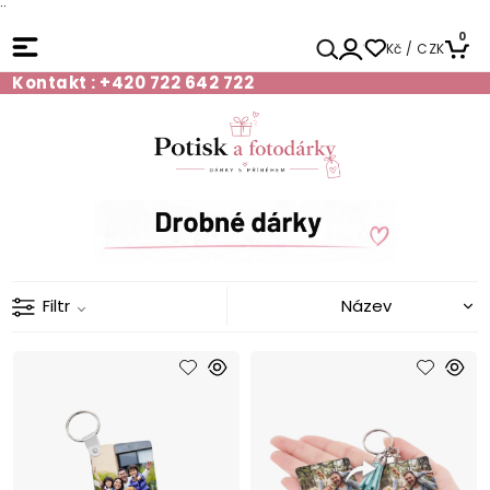
¨
0
Kč / CZK
Kontakt : +420 722 642 722
Filtr