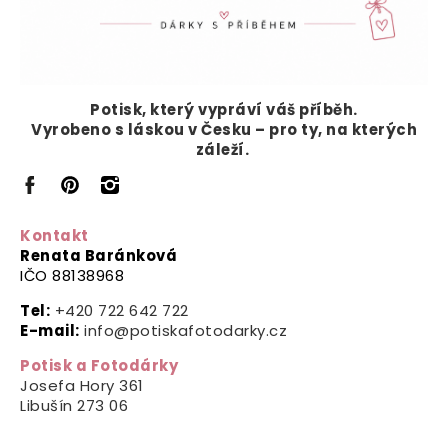
Potisk, který vypráví
váš příběh.
Vyrobeno s láskou v Česku – pro ty, na kterých
záleží.
Kontakt
Renata Baránková
IČO 88138968
Tel:
+420 722 642 722
E-mail:
info@potiskafotodarky.cz
Potisk a Fotodárky
Josefa Hory 361
Libušín
273 06