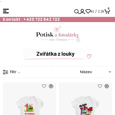
¨
0
Kč / CZK
Kontakt : +420 722 642 722
Filtr