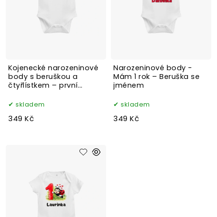
Kojenecké narozeninové
Narozeninové body -
body s beruškou a
Mám 1 rok – Beruška se
čtyřlístkem – první
jménem
narozeniny
skladem
skladem
349 Kč
349 Kč