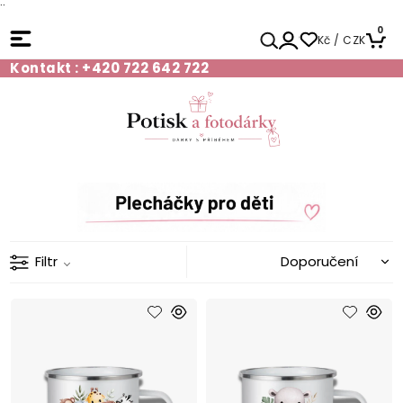
¨
0
Kč / CZK
Kontakt : +420 722 642 722
Filtr