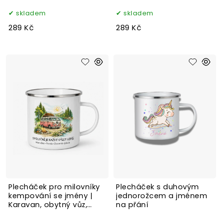
skladem
skladem
289 Kč
289 Kč
Plecháček pro milovníky
Plecháček s duhovým
kempování se jmény |
jednorožcem a jménem
Karavan, obytný vůz,
na přání
stan nebo auto na přání