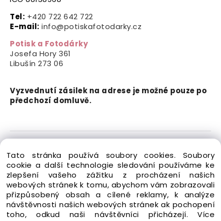
Tel:
+420 722 642 722
E-mail:
info@potiskafotodarky.cz
Potisk a Fotodárky
Josefa Hory 361
Libušín
273 06
Vyzvednutí zásilek na adrese je možné pouze po
předchozí domluvě.
Copyright © 2024-2026 Potisk a Fotodárky. Všechna
Tato stránka používá soubory cookies. Soubory
práva vyhrazena.
cookie a další technologie sledování používáme ke
zlepšení vašeho zážitku z procházení našich
webových stránek k tomu, abychom vám zobrazovali
přizpůsobený obsah a cílené reklamy, k analýze
návštěvnosti našich webových stránek ak pochopení
toho, odkud naši návštěvníci přicházejí.
Více
Vytvořeno systémem ClickEshop.cz