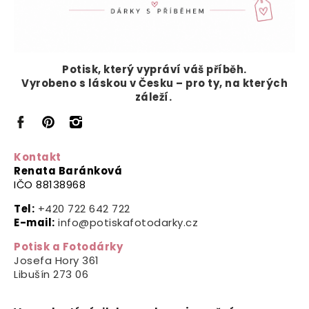
Potisk, který vypráví
váš příběh.
Vyrobeno s láskou v Česku – pro ty, na kterých
záleží.
Kontakt
Renata Baránková
IČO 88138968
Tel:
+420 722 642 722
E-mail:
info@potiskafotodarky.cz
Potisk a Fotodárky
Josefa Hory 361
Libušín
273 06