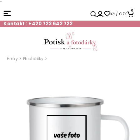
¨
0
Kč / CZK
Kontakt : +420 722 642 722
Hrnky
Plecháčky