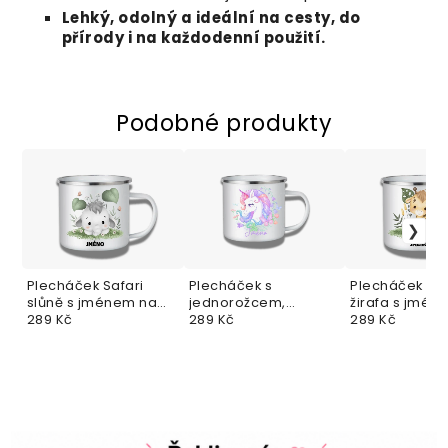
Lehký, odolný a ideální na cesty, do
přírody i na každodenní použití.
Podobné produkty
Plecháček Safari
Plecháček s
Plecháček Saf
slůně s jménem na
jednorožcem,
žirafa s jmén
přání
289 Kč
květinami a jménem
289 Kč
přání
289 Kč
na přání