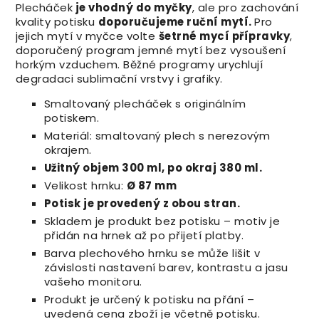
Plecháček
je vhodný do myčky
, ale pro zachování
kvality potisku
doporučujeme ruční mytí.
Pro
jejich mytí v myčce volte
šetrné mycí přípravky
,
doporučený program jemné mytí bez vysoušení
horkým vzduchem. Běžné programy urychlují
degradaci sublimační vrstvy i grafiky.
Smaltovaný plecháček s originálním
potiskem.
Materiál: smaltovaný plech s nerezovým
okrajem.
Užitný objem 300 ml, po okraj 380 ml.
Velikost hrnku:
Ø 87 mm
Potisk je provedený z obou stran.
Skladem je produkt bez potisku – motiv je
přidán na hrnek až po přijetí platby.
Barva plechového hrnku se může lišit v
závislosti nastavení barev, kontrastu a jasu
vašeho monitoru.
Produkt je určený k potisku na přání –
uvedená cena zboží je včetně potisku.