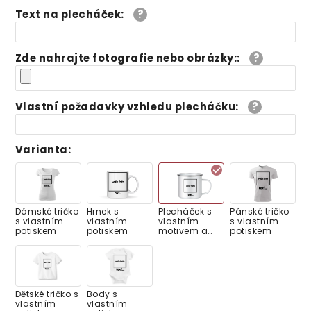
Text na plecháček
:
Zde nahrajte fotografie nebo obrázky:
:
Vlastní požadavky vzhledu plecháčku
:
Varianta
:
Dámské tričko
Hrnek s
Plecháček s
Pánské tričko
s vlastním
vlastním
vlastním
s vlastním
potiskem
potiskem
motivem a
potiskem
textem
Dětské tričko s
Body s
vlastním
vlastním