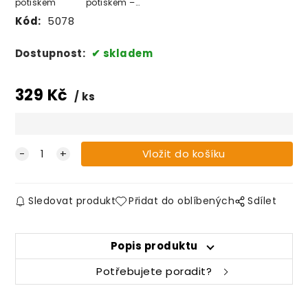
potiskem
potiskem –
vaše foto a
Kód:
5078
text na přání
Dostupnost:
skladem
329
Kč
ks
Sledovat produkt
Přidat do oblíbených
Sdílet
Popis produktu
Potřebujete poradit?