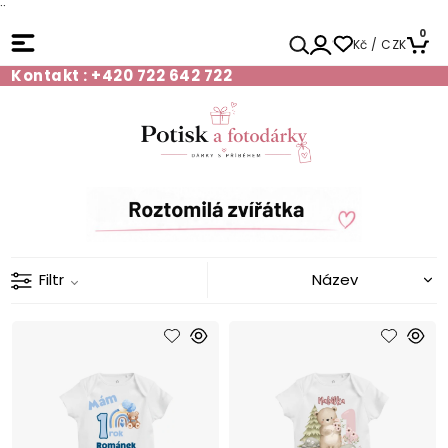
¨
0
Kč / CZK
Kontakt : +420 722 642 722
Filtr