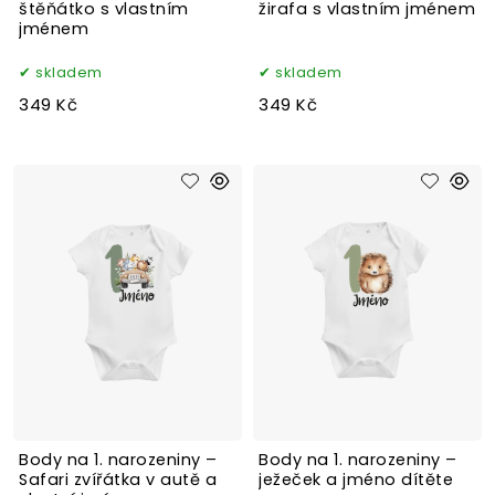
štěňátko s vlastním
žirafa s vlastním jménem
jménem
skladem
skladem
349 Kč
349 Kč
Body na 1. narozeniny –
Body na 1. narozeniny –
Safari zvířátka v autě a
ježeček a jméno dítěte