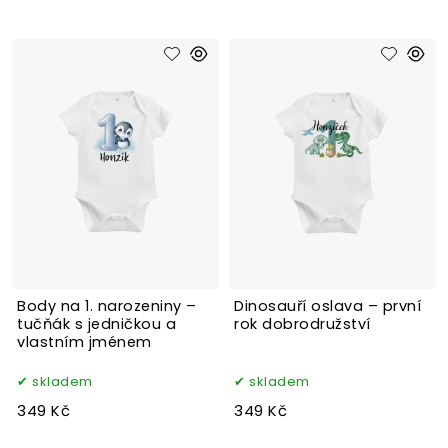
Body na 1. narozeniny –
Dinosauří oslava – první
tučňák s jedničkou a
rok dobrodružství
vlastním jménem
skladem
skladem
349 Kč
349 Kč