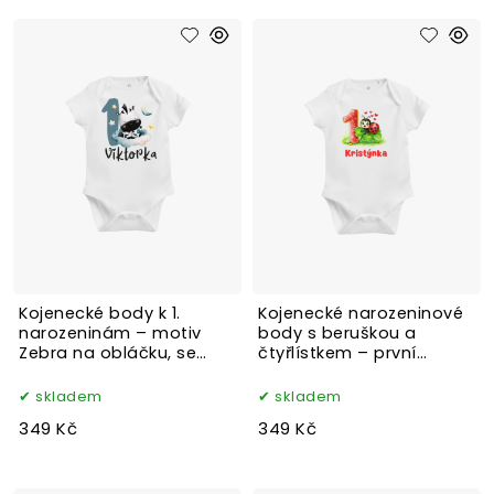
Kojenecké body k 1.
Kojenecké narozeninové
narozeninám – motiv
body s beruškou a
Zebra na obláčku, se
čtyřlístkem – první
jménem
narozeniny
skladem
skladem
349 Kč
349 Kč