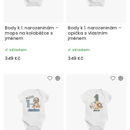
Body k 1. narozeninám –
Body k 1. narozeninám –
mops na koloběžce s
opička s vlastním
jménem
jménem
skladem
skladem
349 Kč
349 Kč