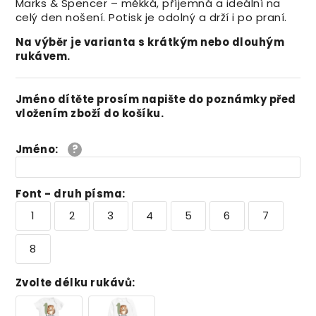
Marks & Spencer – měkká, příjemná a ideální na
celý den nošení. Potisk je odolný a drží i po praní.
Na výběr je varianta s krátkým nebo dlouhým
rukávem.
Jméno dítěte prosím napište do poznámky před
vložením zboží do košíku.
Jméno
:
Font - druh písma
:
1
2
3
4
5
6
7
8
Zvolte délku rukávů
: