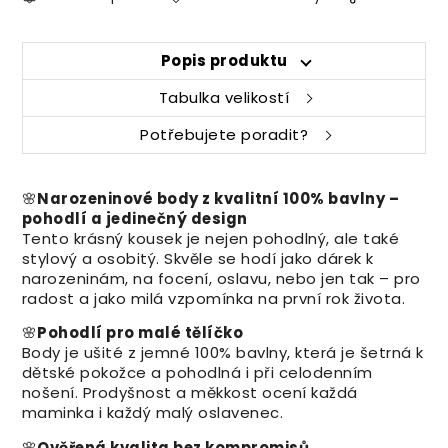
Popis produktu
Tabulka velikostí
Potřebujete poradit?
🌸
Narozeninové body z kvalitní 100% bavlny –
pohodlí a jedinečný design
Tento krásný kousek je nejen pohodlný, ale také
stylový a osobitý. Skvěle se hodí jako dárek k
narozeninám, na focení, oslavu, nebo jen tak – pro
radost a jako milá vzpomínka na první rok života.
🌸
Pohodlí pro malé tělíčko
Body je ušité z jemné 100% bavlny, která je šetrná k
dětské pokožce a pohodlná i při celodenním
nošení. Prodyšnost a měkkost ocení každá
maminka i každý malý oslavenec.
🌸
Ověřená kvalita bez kompromisů