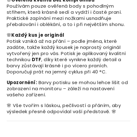
Používám pouze ověřená body s pohodlným
střihem, která krásně sedí a vydrží i časté praní.
Praktické zapínání mezi nožkami usnadňuje
přebalování i oblékání, a to i při největším shonu.
🌸
Každý kus je originál
Potisk vzniká až na přání – podle jména, které
zadáte, takže každý kousek je naprostý originál
vytvořený jen pro vás. Potisk je aplikovaný kvalitní
technikou
DTF
, díky které vynikne každý detail a
barvy zůstávají krásné i po vícero praních.
Doporučuji prát na jemný cyklus při 40 °C.
Upozornění:
Barvy potisku se mohou lehce lišit od
zobrazení na monitoru – záleží na nastavení
vašeho zařízení.
🌸 Vše tvořím s láskou, pečlivostí a přáním, aby
výsledek přesně odpovídal vaší představě. 🌸