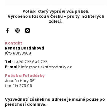
Potisk, který vypráví
váš příběh.
Vyrobeno s láskou v Česku – pro ty, na kterých
záleží.
Kontakt
Renata Baránková
IČO 88138968
Tel:
+420 722 642 722
E-mail:
info@potiskafotodarky.cz
Potisk a Fotodárky
Josefa Hory 361
Libušín
273 06
Vyzvednutí zásilek na adrese je možné pouze po
předchozí domluvě.