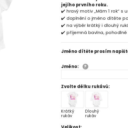
jejího prvního roku.
✔️ hravý motiv „Mám 1 rok“ s
✔️ doplnění o jméno dítěte p
✔️ na výběr krátký i dlouhý ruk
✔️ příjemná bavlna, pohodlné
Jméno dítěte prosím napišt
Jméno
:
Zvolte délku rukávů
:
Krátký
Dlouhý
rukáv
rukáv
Velikost
: