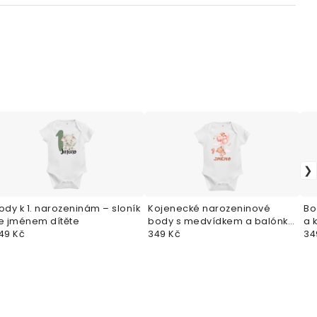
ody k 1. narozeninám – sloník
Kojenecké narozeninové
Bo
e jménem dítěte
body s medvídkem a balónky
a 
49 Kč
– první narozeniny
349 Kč
34