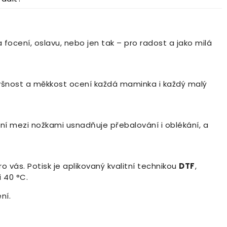
 focení, oslavu, nebo jen tak – pro radost a jako milá
odyšnost a měkkost ocení každá maminka i každý malý
ní mezi nožkami usnadňuje přebalování i oblékání, a
o vás. Potisk je aplikovaný kvalitní technikou
DTF
,
i 40 °C.
ní.