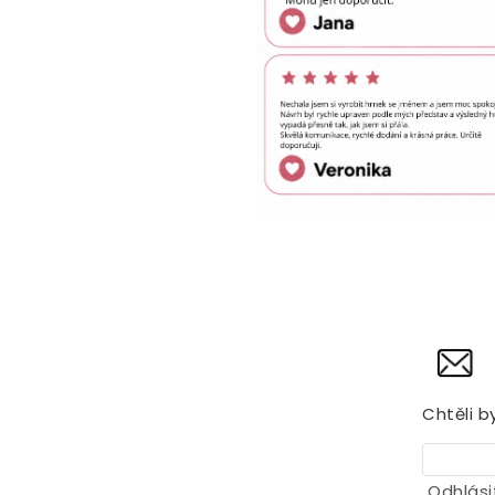
Chtěli b
Odhlási