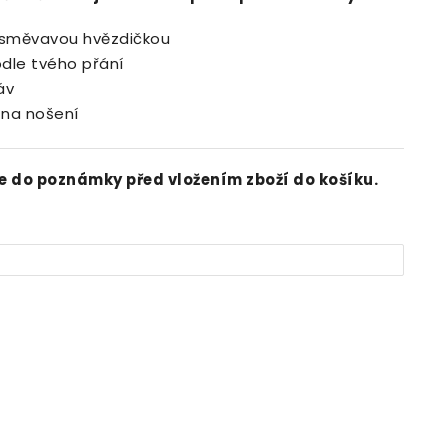
 usměvavou hvězdičkou
odle tvého přání
áv
 na nošení
e do poznámky před vložením zboží do košíku.