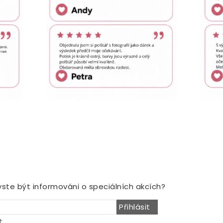
NOVINY
yste být informováni o speciálních akcích?
Přihlásit
t