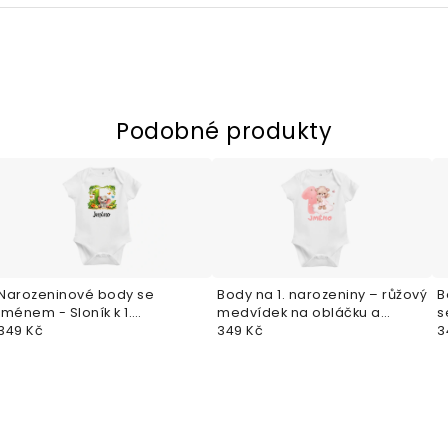
Podobné produkty
Narozeninové body se
Body na 1. narozeniny – růžový
B
jménem - Sloník k 1.
medvídek na obláčku a
s
narozeninám
349 Kč
jméno dítěte
349 Kč
3