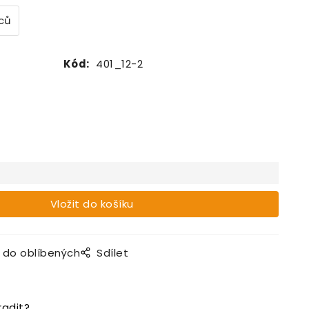
íců
Kód:
401_12-2
t do oblíbených
Sdílet
radit?