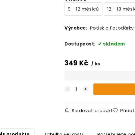
9 - 12 měsíců
12 - 18 měs
Výrobce:
Potisk a Fotodárky
Dostupnost:
skladem
349
Kč
ks
Sledovat produkt
Přida
is produktu
Tabulka velikostí
Potřebujete po