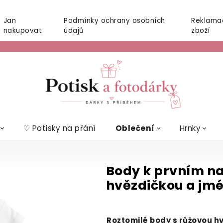
Jan
Podmínky ochrany osobních
Reklama
nakupovat
údajů
zboží
♡ Potisky na přání
Oblečení
Hrnky
Body k prvním n
hvězdičkou a jm
Roztomilé body s růžovou h