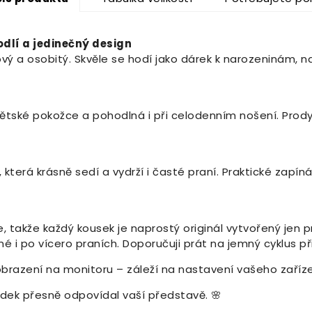
odlí a jedinečný design
vý a osobitý. Skvěle se hodí jako dárek k narozeninám, na
k dětské pokožce a pohodlná i při celodenním nošení. Pr
erá krásně sedí a vydrží i časté praní. Praktické zapíná
, takže každý kousek je naprostý originál vytvořený jen pr
né i po vícero praních. Doporučuji prát na jemný cyklus př
obrazení na monitoru – záleží na nastavení vašeho zaříze
ledek přesně odpovídal vaší představě. 🌸