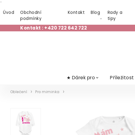
¨
Úvod
Obchodní
Kontakt
Blog
Rady a
podmínky
tipy
Kontakt : +420 722 642 722
★ Dárek pro
Příležitost
Oblečení
Pro miminka