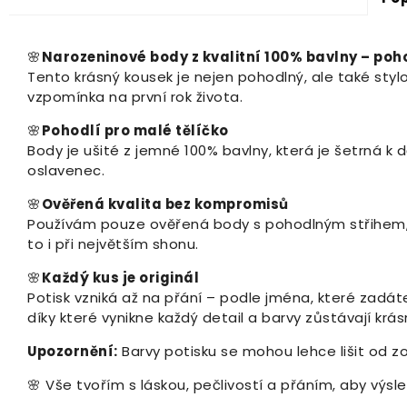
🌸
Narozeninové body z kvalitní 100% bavlny – poh
Tento krásný kousek je nejen pohodlný, ale také stylo
vzpomínka na první rok života.
🌸
Pohodlí pro malé tělíčko
Body je ušité z jemné 100% bavlny, která je šetrná 
oslavenec.
🌸
Ověřená kvalita bez kompromisů
Používám pouze ověřená body s pohodlným střihem, kt
to i při největším shonu.
🌸
Každý kus je originál
Potisk vzniká až na přání – podle jména, které zadáte
díky které vynikne každý detail a barvy zůstávají krás
Upozornění:
Barvy potisku se mohou lehce lišit od z
🌸 Vše tvořím s láskou, pečlivostí a přáním, aby výs