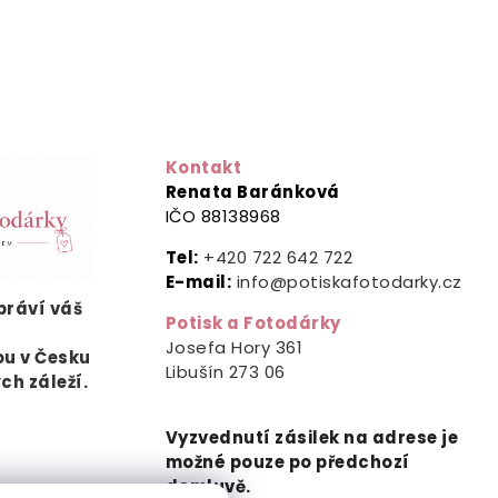
Kontakt
Renata Baránková
IČO 88138968
Tel:
+420 722 642 722
E-mail:
info@potiskafotodarky.cz
ypráví
váš
Potisk a Fotodárky
.
Josefa Hory 361
ou v Česku
Libušín
273 06
ých záleží.
Vyzvednutí zásilek na adrese je
možné pouze po předchozí
domluvě.