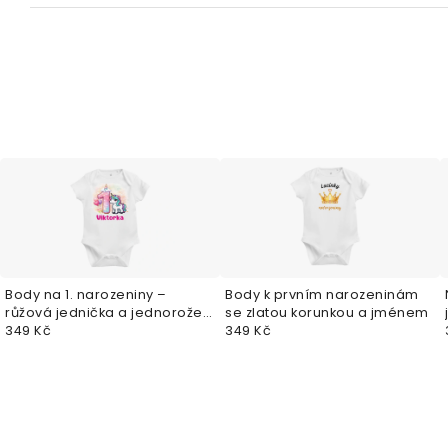
Body na 1. narozeniny –
Body k prvním narozeninám
růžová jednička a jednorožec
se zlatou korunkou a jménem
se jménem
349 Kč
349 Kč