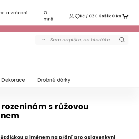
ce a vrácení
O
Kč / CZK
Košík
0
ks
mně
Dekorace
Drobné dárky
arozeninám s růžovou
énem
vězdičkou a jménem na přání pro oslavenkyni