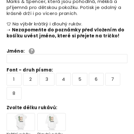
Marks & Spencer, která jsou pohodlná, měkká a
příjemná pro dětskou pokožku. Potisk je odolný a
krásně drží i po vícero praních.
👕 Na výběr krátký i dlouhý rukáv.
➝
Nezapomeňte do poznámky před vložením do
košíku uvést jméno, které si přejete na tričko!
Jméno
:
Font - druh písma
:
1
2
3
4
5
6
7
8
Zvolte délku rukávů
: