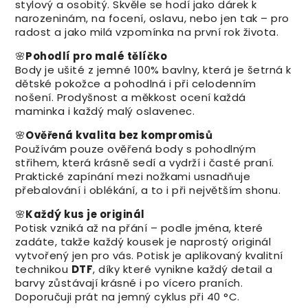
stylový a osobitý. Skvěle se hodí jako dárek k
narozeninám, na focení, oslavu, nebo jen tak – pro
radost a jako milá vzpomínka na první rok života.
🌸
Pohodlí pro malé tělíčko
Body je ušité z jemné 100% bavlny, která je šetrná k
dětské pokožce a pohodlná i při celodenním
nošení. Prodyšnost a měkkost ocení každá
maminka i každý malý oslavenec.
🌸
Ověřená kvalita bez kompromisů
Používám pouze ověřená body s pohodlným
střihem, která krásně sedí a vydrží i časté praní.
Praktické zapínání mezi nožkami usnadňuje
přebalování i oblékání, a to i při největším shonu.
🌸
Každý kus je originál
Potisk vzniká až na přání – podle jména, které
zadáte, takže každý kousek je naprostý originál
vytvořený jen pro vás. Potisk je aplikovaný kvalitní
technikou
DTF
, díky které vynikne každý detail a
barvy zůstávají krásné i po vícero praních.
Doporučuji prát na jemný cyklus při 40 °C.