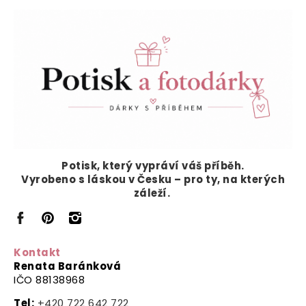
Potisk, který vypráví
váš příběh.
Vyrobeno s láskou v Česku – pro ty, na kterých
záleží.
Kontakt
Renata Baránková
IČO 88138968
Tel:
+420 722 642 722