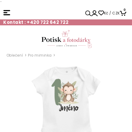
¨
0
Kč / CZK
Kontakt : +420 722 642 722
Oblečení
Pro miminka