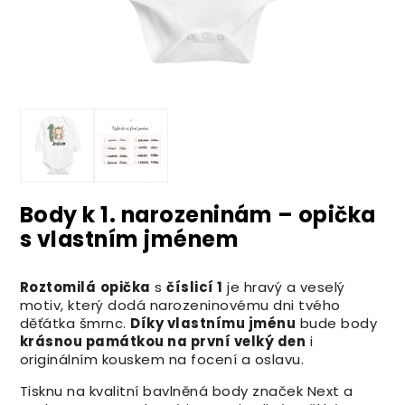
Body k 1. narozeninám – opička
s vlastním jménem
Roztomilá
opička
s
číslicí 1
je hravý a veselý
motiv, který dodá narozeninovému dni tvého
děťátka šmrnc.
Díky vlastnímu jménu
bude body
krásnou památkou na první velký den
i
originálním kouskem na focení a oslavu.
Tisknu na kvalitní bavlněná body značek Next a