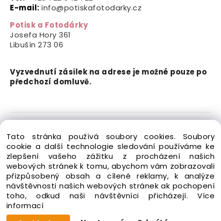
E-mail:
info@potiskafotodarky.cz
Potisk a Fotodárky
Josefa Hory 361
Libušín
273 06
Vyzvednutí zásilek na adrese je možné pouze po
předchozí domluvě.
Copyright © 2024-2026 Potisk a Fotodárky. Všechna
Tato stránka používá soubory cookies. Soubory
práva vyhrazena.
cookie a další technologie sledování používáme ke
zlepšení vašeho zážitku z procházení našich
webových stránek k tomu, abychom vám zobrazovali
přizpůsobený obsah a cílené reklamy, k analýze
návštěvnosti našich webových stránek ak pochopení
toho, odkud naši návštěvníci přicházejí.
Více
Vytvořeno systémem ClickEshop.cz
informací