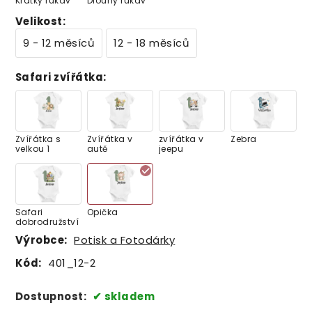
Krátký rukáv
Dlouhý rukáv
Velikost
:
9 - 12 měsíců
12 - 18 měsíců
Safari zvířátka
:
Zvířátka s
Zvířátka v
zvířátka v
Zebra
velkou 1
autě
jeepu
Safari
Opička
dobrodružství
Výrobce:
Potisk a Fotodárky
Kód:
401_12-2
Dostupnost:
skladem