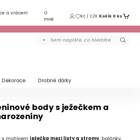
ce a vrácení
O
Kč / CZK
Košík
0
ks
mně
Dekorace
Drobné dárky
ninové body s ježečkem a
narozeniny
y s motivem
ježečka mezi listy a stromy
, balónky,