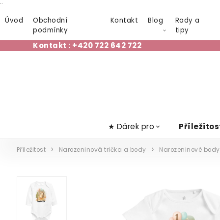
¨
Úvod
Obchodní
Kontakt
Blog
Rady a
podmínky
tipy
Kontakt : +420 722 642 722
★ Dárek pro
Příležitos
Příležitost
Narozeninová trička a body
Narozeninové body