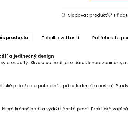
Sledovat produkt
Přida
is produktu
Tabulka velikostí
Potřebujete po
odlí a jedinečný design
vý a osobitý. Skvěle se hodí jako dárek k narozeninám, na
k dětské pokožce a pohodlná i při celodenním nošení. Pr
erá krásně sedí a vydrží i časté praní. Praktické zapíná