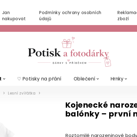
Jan
Podmínky ochrany osobních
Reklama
nakupovat
údajů
zboží
t
♡ Potisky na přání
Oblečení
Hrnky
Lesní zvířátka
Kojenecké naroze
balónky – první 
Roztomilé narozeninové bod