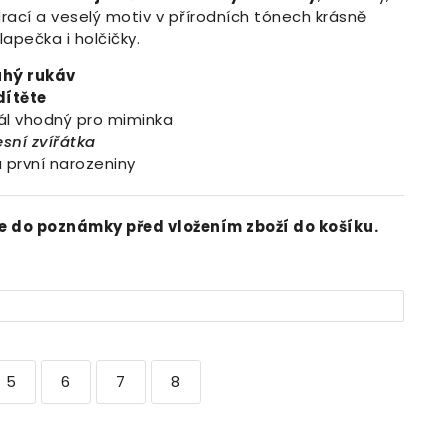
rací a veselý motiv v přírodních tónech krásně
apečka i holčičky.
uhý rukáv
dítěte
ál vhodný pro miminka
esní zvířátka
 první narozeniny
e do poznámky před vložením zboží do košíku.
5
6
7
8