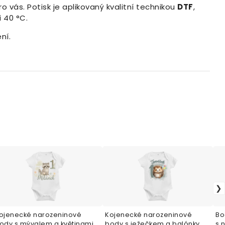
o vás. Potisk je aplikovaný kvalitní technikou
DTF
,
i 40 °C.
ní.
ojenecké narozeninové
Kojenecké narozeninové
Bo
ody s mývalem a květinami –
body s ježečkem a balónky –
s 