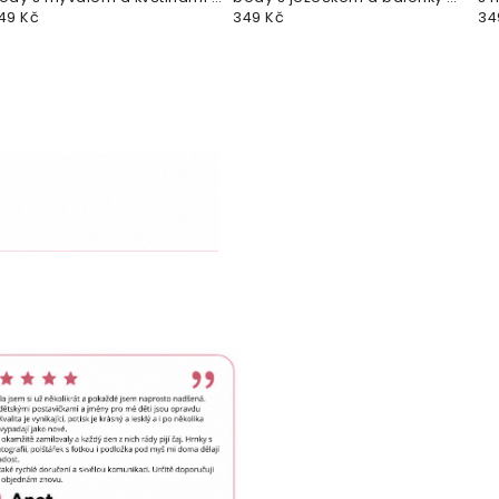
rvní narozeniny
49 Kč
první rok
349 Kč
vl
34