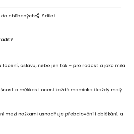
t do oblíbených
Sdílet
radit?
 focení, oslavu, nebo jen tak – pro radost a jako milá
odyšnost a měkkost ocení každá maminka i každý malý
ní mezi nožkami usnadňuje přebalování i oblékání, a