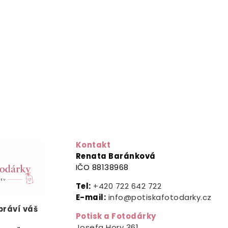
Kontakt
Renata Baránková
IČO 88138968
Tel:
+420 722 642 722
E-mail:
info@potiskafotodarky.cz
ypráví
váš
Potisk a Fotodárky
.
Josefa Hory 361