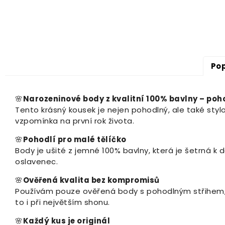
Pop
🌸
Narozeninové body z kvalitní 100% bavlny – poh
Tento krásný kousek je nejen pohodlný, ale také stylo
vzpomínka na první rok života.
🌸
Pohodlí pro malé tělíčko
Body je ušité z jemné 100% bavlny, která je šetrná 
oslavenec.
🌸
Ověřená kvalita bez kompromisů
Používám pouze ověřená body s pohodlným střihem, kt
to i při největším shonu.
🌸
Každý kus je originál