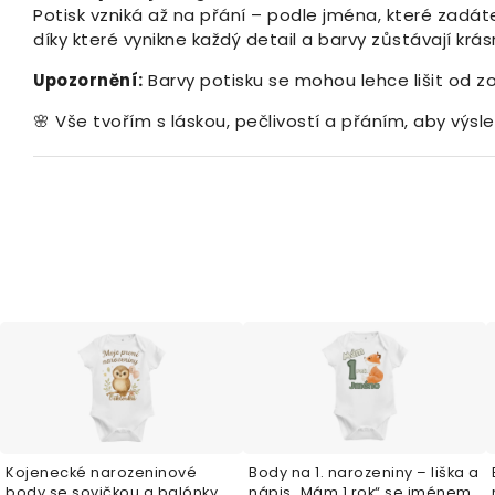
Potisk vzniká až na přání – podle jména, které zadáte
díky které vynikne každý detail a barvy zůstávají krás
Upozornění:
Barvy potisku se mohou lehce lišit od z
🌸 Vše tvořím s láskou, pečlivostí a přáním, aby výs
Kojenecké narozeninové
Body na 1. narozeniny – liška a
body se sovičkou a balónky –
nápis „Mám 1 rok“ se jménem