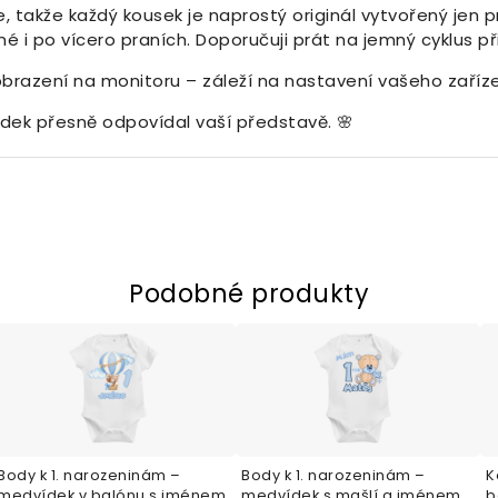
, takže každý kousek je naprostý originál vytvořený jen pr
né i po vícero praních. Doporučuji prát na jemný cyklus př
obrazení na monitoru – záleží na nastavení vašeho zaříze
ledek přesně odpovídal vaší představě. 🌸
Podobné produkty
Body k 1. narozeninám –
Body k 1. narozeninám –
K
medvídek v balónu s jménem
medvídek s mašlí a jménem
b