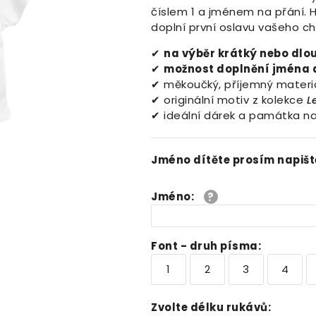
číslem 1 a jménem na přání. H
doplní první oslavu vašeho chl
✔
na výběr krátký nebo dlo
✔
možnost doplnění jména 
✔ měkoučký, příjemný materi
✔ originální motiv z kolekce
L
✔ ideální dárek a památka na
Jméno dítěte prosím napišt
Jméno
:
Font - druh písma
:
1
2
3
4
Zvolte délku rukávů
: