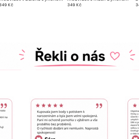
349 Kč
349 Kč
p
3