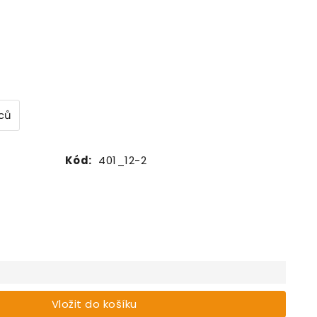
íců
Kód:
401_12-2