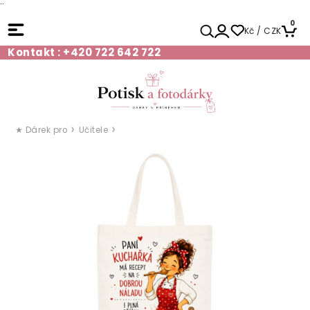
¨
0
Kč / CZK
Kontakt : +420 722 642 722
★ Dárek pro
Učitele