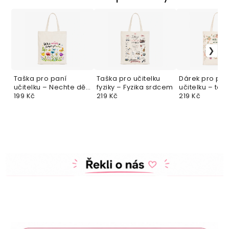
Taška pro paní
Taška pro učitelku
Dárek pro pan
učitelku – Nechte děti
fyziky – Fyzika srdcem
učitelku – taš
růst
199 Kč
219 Kč
poděkováním
219 Kč