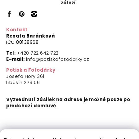
záleží.
Kontakt
Renata Baránková
IČO 88138968
Tel:
+420 722 642 722
E-mail:
info@potiskafotodarky.cz
Potisk a Fotodárky
Josefa Hory 361
Libušín
273 06
Vyzvednutí zásilek na adrese je možné pouze po
předchozí domluvě.
Copyright © 2024-2026 Potisk a Fotodárky. Všechna