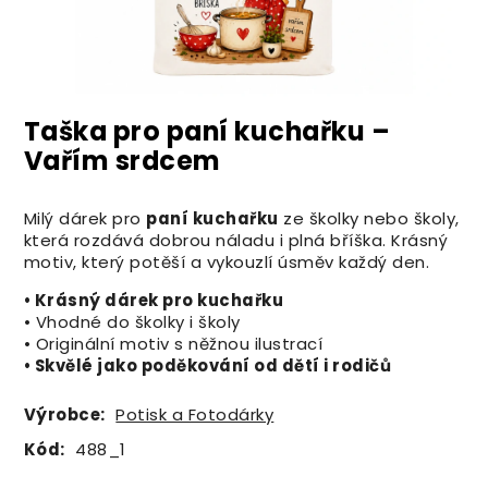
Taška pro paní kuchařku –
Vařím srdcem
Milý dárek pro
paní kuchařku
ze školky nebo školy,
která rozdává dobrou náladu i plná bříška. Krásný
motiv, který potěší a vykouzlí úsměv každý den.
• Krásný dárek pro kuchařku
• Vhodné do školky i školy
• Originální motiv s něžnou ilustrací
• Skvělé jako poděkování od dětí i rodičů
Výrobce:
Potisk a Fotodárky
Kód:
488_1