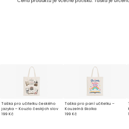
Cena produktu je včetně potisku. Taška je určená 
Taška pro učitelku českého
Taška pro paní učitelku –
jazyka – Kouzlo českých slov
Kouzelná školka
199 Kč
199 Kč