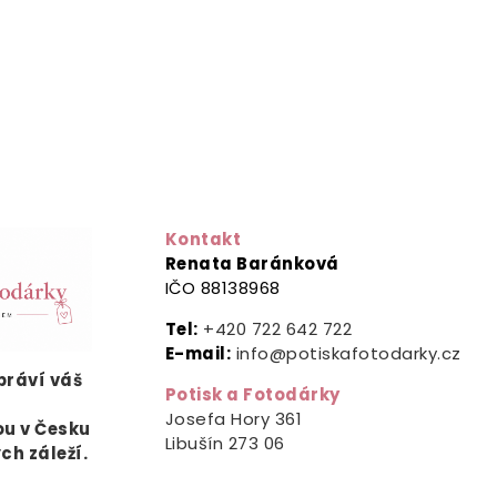
Kontakt
Renata Baránková
IČO 88138968
Tel:
+420 722 642 722
E-mail:
info@potiskafotodarky.cz
ypráví
váš
Potisk a Fotodárky
.
Josefa Hory 361
ou v Česku
Libušín
273 06
ých záleží.