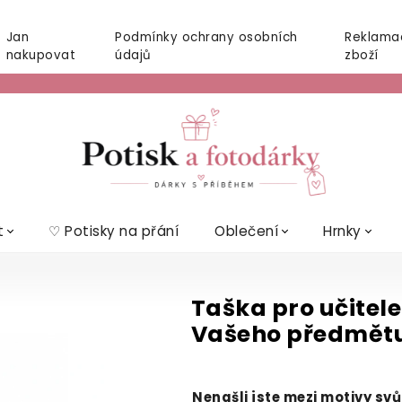
Jan
Podmínky ochrany osobních
Reklama
nakupovat
údajů
zboží
t
♡ Potisky na přání
Oblečení
Hrnky
Taška pro učitele
Vašeho předmět
Nenašli jste mezi motivy sv