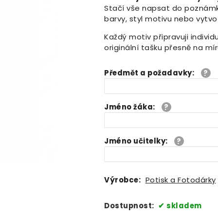
Stačí vše napsat do poznámky
barvy, styl motivu nebo vytvo
Každý motiv připravuji indivi
originální tašku přesně na mí
Předmět a požadavky
:
Jméno žáka
:
Jméno učitelky
:
Výrobce:
Potisk a Fotodárky
Dostupnost:
skladem