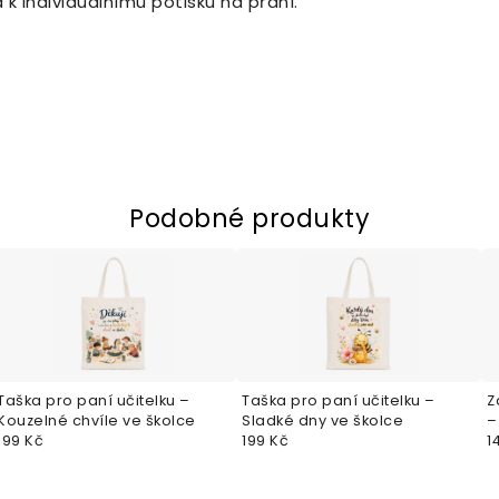
k individuálnímu potisku na přání.
Podobné produkty
Taška pro paní učitelku –
Taška pro paní učitelku –
Z
Kouzelné chvíle ve školce
Sladké dny ve školce
–
199 Kč
199 Kč
1