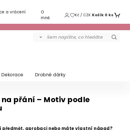
ce a vrácení
O
Kč / CZK
Košík
0
ks
mně
Dekorace
Drobné dárky
 na přání – Motiv podle
u
ůj předmět, aprobaci nebo máte vlastní nápad?