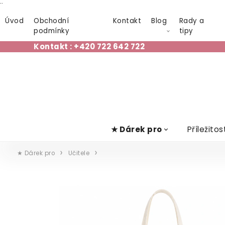
¨
Úvod
Obchodní
Kontakt
Blog
Rady a
podmínky
tipy
Kontakt : +420 722 642 722
★ Dárek pro
Příležitos
★ Dárek pro
Učitele