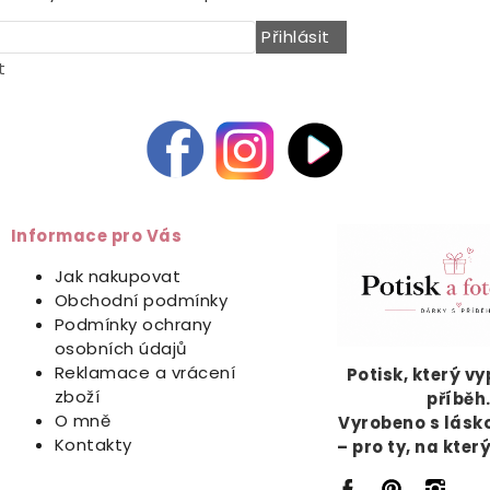
Přihlásit
t
Informace pro Vás
Jak nakupovat
Obchodní podmínky
Podmínky ochrany
osobních údajů
Reklamace a vrácení
Potisk, který v
zboží
příběh
O mně
Vyrobeno s lásk
Kontakty
– pro ty, na kter