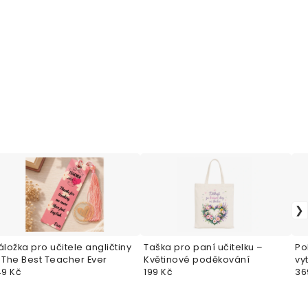
áložka pro učitele angličtiny
Taška pro paní učitelku –
Po
 The Best Teacher Ever
Květinové poděkování
vyt
49 Kč
199 Kč
dá
36