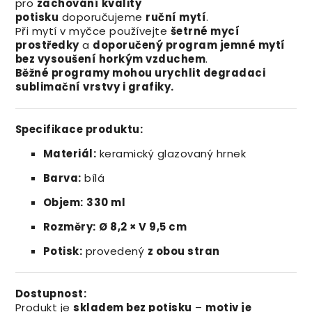
pro
zachování kvality
potisku
doporučujeme
ruční mytí
.
Při mytí v myčce používejte
šetrné mycí
prostředky
a
doporučený program jemné mytí
bez vysoušení horkým vzduchem
.
Běžné programy mohou urychlit degradaci
sublimační vrstvy i grafiky.
Specifikace produktu:
Materiál:
keramický glazovaný hrnek
Barva:
bílá
Objem:
330 ml
Rozměry:
Ø 8,2 × V 9,5 cm
Potisk:
provedený
z obou stran
Dostupnost:
Produkt je
skladem bez potisku
–
motiv je