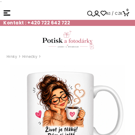
¨
0
Kč / CZK
Kontakt : +420 722 642 722
Hrnky
Hrnečky