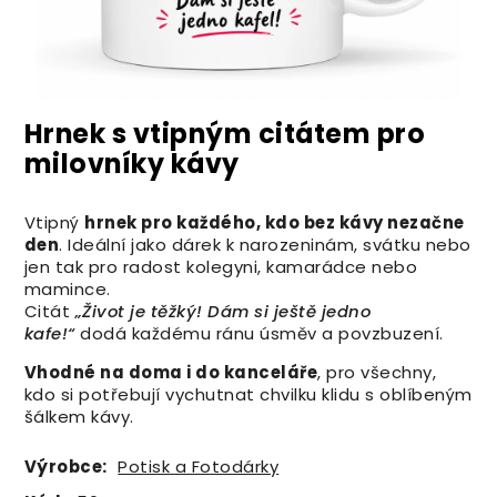
Hrnek s vtipným citátem pro
milovníky kávy
Vtipný
hrnek pro každého, kdo bez kávy nezačne
den
. Ideální jako dárek k narozeninám, svátku nebo
jen tak pro radost kolegyni, kamarádce nebo
mamince.
Citát
„Život je těžký! Dám si ještě jedno
kafe!“
dodá každému ránu úsměv a povzbuzení.
Vhodné na doma i do kanceláře
, pro všechny,
kdo si potřebují vychutnat chvilku klidu s oblíbeným
šálkem kávy.
Výrobce:
Potisk a Fotodárky