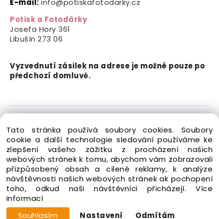
E-mail:
info@potiskafotodarky.cz
Potisk a Fotodárky
Josefa Hory 361
Libušín
273 06
Vyzvednutí zásilek na adrese je možné pouze po
předchozí domluvě.
Copyright © 2024-2026 Potisk a Fotodárky. Všechna
Tato stránka používá soubory cookies. Soubory
práva vyhrazena.
cookie a další technologie sledování používáme ke
zlepšení vašeho zážitku z procházení našich
webových stránek k tomu, abychom vám zobrazovali
přizpůsobený obsah a cílené reklamy, k analýze
návštěvnosti našich webových stránek ak pochopení
toho, odkud naši návštěvníci přicházejí.
Více
Vytvořeno systémem ClickEshop.cz
informací
Souhlasím
Nastavení
Odmítám