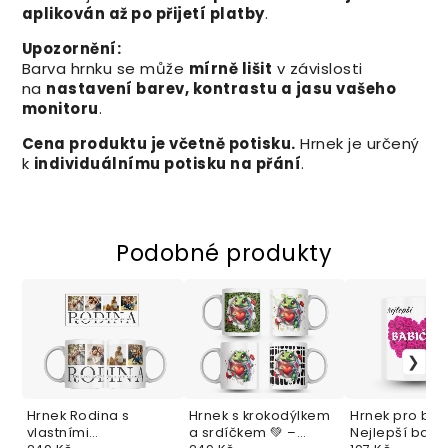
aplikován až po přijetí platby
.
Upozornění:
Barva hrnku se může
mírně lišit
v závislosti
na
nastavení barev, kontrastu a jasu vašeho
monitoru
.
Cena produktu je včetně potisku.
Hrnek je určený
k
individuálnímu potisku na přání
.
Podobné produkty
Hrnek Rodina s
Hrnek s krokodýlkem
Hrnek pro bab
vlastními
a srdíčkem 💚 –
Nejlepší babi