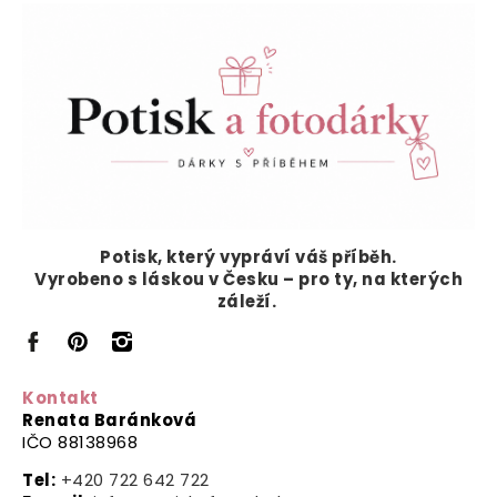
Potisk, který vypráví
váš příběh.
Vyrobeno s láskou v Česku – pro ty, na kterých
záleží.
Kontakt
Renata Baránková
IČO 88138968
Tel:
+420 722 642 722