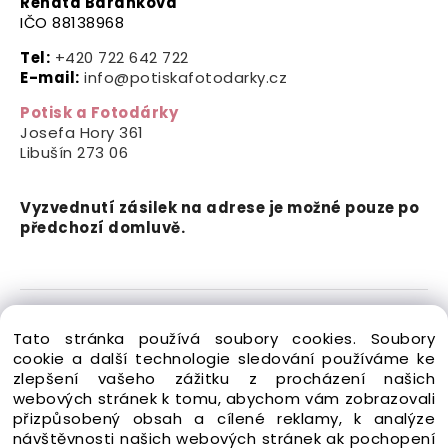
Renata Baránková
IČO 88138968
Tel:
+420 722 642 722
E-mail:
info@potiskafotodarky.cz
Potisk a Fotodárky
Josefa Hory 361
Libušín
273 06
Vyzvednutí zásilek na adrese je možné pouze po
předchozí domluvě.
Copyright © 2024-2026 Potisk a Fotodárky. Všechna
Tato stránka používá soubory cookies. Soubory
práva vyhrazena.
cookie a další technologie sledování používáme ke
zlepšení vašeho zážitku z procházení našich
webových stránek k tomu, abychom vám zobrazovali
přizpůsobený obsah a cílené reklamy, k analýze
návštěvnosti našich webových stránek ak pochopení