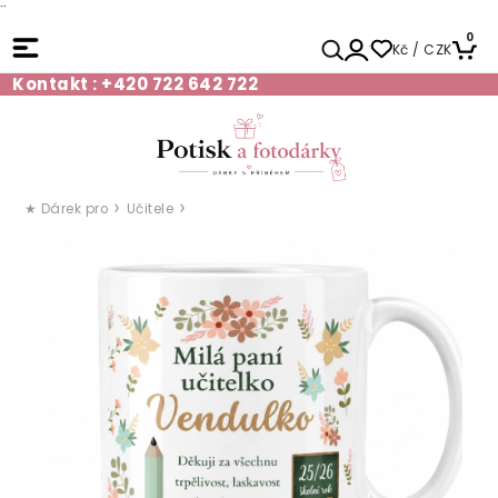
¨
0
Kč / CZK
Kontakt : +420 722 642 722
★ Dárek pro
Učitele