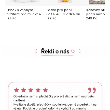
Hrnek s vtipným
Taška pro paní
Děkovný hrnek
citátem pro milovníky
učitelku – Sladké dny
pana nebo pa
kávy
197 Kč
ve školce
199 Kč
učitelku – s v
249 Kč
jménem