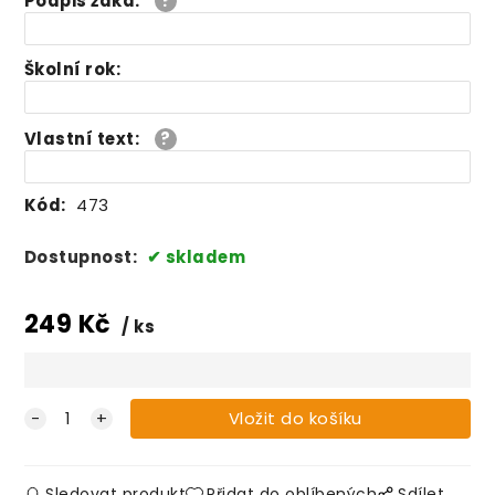
Podpis žáka
:
Školní rok
:
Vlastní text
:
Kód:
473
Dostupnost:
skladem
249
Kč
ks
Sledovat produkt
Přidat do oblíbených
Sdílet