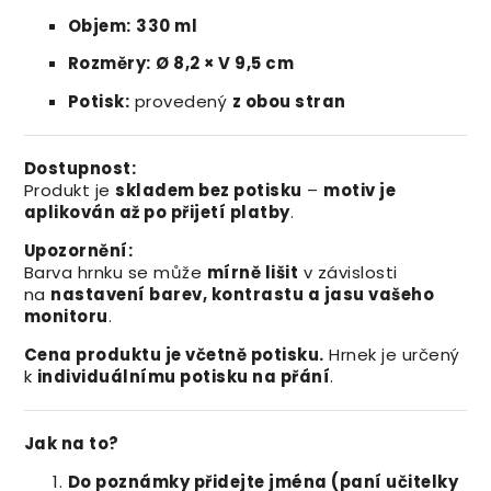
Objem:
330 ml
Rozměry:
Ø 8,2 × V 9,5 cm
Potisk:
provedený
z obou stran
Dostupnost:
Produkt je
skladem bez potisku
–
motiv je
aplikován až po přijetí platby
.
Upozornění:
Barva hrnku se může
mírně lišit
v závislosti
na
nastavení barev, kontrastu a jasu vašeho
monitoru
.
Cena produktu je včetně potisku.
Hrnek je určený
k
individuálnímu potisku na přání
.
Jak na to?
Do poznámky přidejte jména (paní učitelky