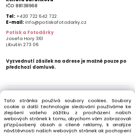
IČO 88138968
Tel:
+420 722 642 722
E-mail:
info@potiskafotodarky.cz
Potisk a Fotodárky
Josefa Hory 361
Libušín
273 06
Vyzvednutí zásilek na adrese je možné pouze po
předchozí domluvě.
Copyright © 2024-2026 Potisk a Fotodárky. Všechna
Tato stránka používá soubory cookies. Soubory
práva vyhrazena.
cookie a další technologie sledování používáme ke
zlepšení vašeho zážitku z procházení našich
webových stránek k tomu, abychom vám zobrazovali
přizpůsobený obsah a cílené reklamy, k analýze
návštěvnosti našich webových stránek ak pochopení