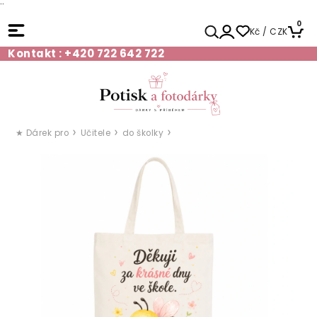
¨
0
Kč / CZK
Kontakt : +420 722 642 722
★ Dárek pro
Učitele
do školky