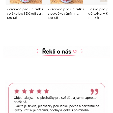
Květináč pro učitelku
Květináč pro učitelku
Taška pro pan
ve školce | Děkuji za
s poděkováním |
učitelku – Kvě
všechny písničky,
199 Kč
Děkuji, že jste byla
199 Kč
plná vzpomín
199 Kč
pohádky a objetí
součástí mého
příběhu