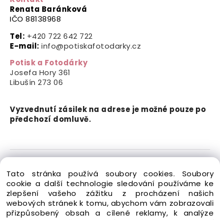
Renata Baránková
IČO 88138968
Tel:
+420 722 642 722
E-mail:
info@potiskafotodarky.cz
Potisk a Fotodárky
Josefa Hory 361
Libušín
273 06
Vyzvednutí zásilek na adrese je možné pouze po
předchozí domluvě.
Copyright © 2024-2026 Potisk a Fotodárky. Všechna
Tato stránka používá soubory cookies. Soubory
práva vyhrazena.
cookie a další technologie sledování používáme ke
zlepšení vašeho zážitku z procházení našich
webových stránek k tomu, abychom vám zobrazovali
přizpůsobený obsah a cílené reklamy, k analýze