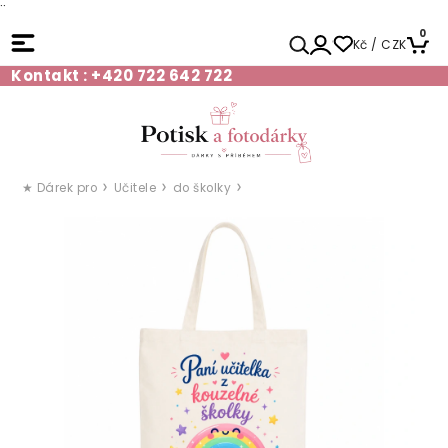
¨
0
Kč / CZK
Kontakt : +420 722 642 722
★ Dárek pro
Učitele
do školky