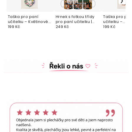
Taška pro paní
Hrnek s fotkou třídy
Taška pro pan
učitelku – Květinové
pro paní učitelku |
učitelku –
poděkování
199 Kč
Dárek na konec
249 Kč
Profesionální
199 Kč
školního roku
zavazovačka 