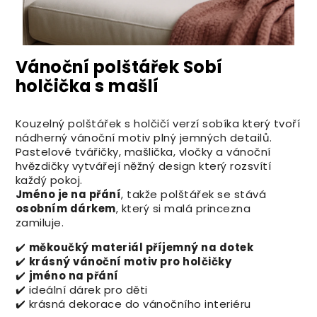
Vánoční polštářek Sobí
holčička s mašlí
Kouzelný polštářek s holčičí verzí sobíka který tvoří
nádherný vánoční motiv plný jemných detailů.
Pastelové tvářičky, mašlička, vločky a vánoční
hvězdičky vytvářejí něžný design který rozsvítí
každý pokoj.
Jméno je na přání
, takže polštářek se stává
osobním dárkem
, který si malá princezna
zamiluje.
✔️
měkoučký materiál příjemný na dotek
✔️
krásný vánoční motiv pro holčičky
✔️
jméno na přání
✔️ ideální dárek pro děti
✔️ krásná dekorace do vánočního interiéru