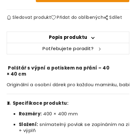
Sledovat produkt
Přidat do oblíbených
Sdílet
Popis produktu
Potřebujete poradit?
Polštář
s výpní a
potiskem
na
přání –
40
×
40
cm
Originální
a
osobní
dárek
pro
každou
maminku,
babič
🧵
Specifikace
produktu:
Rozměry:
400 ×
400
mm
Složení:
snímatelný
povlak
se
zapínáním
na
zip
+
výplň