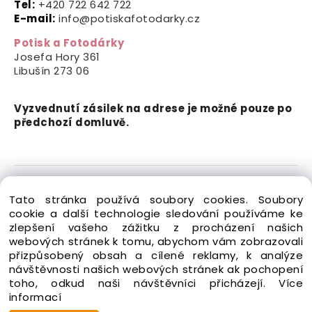
Tel:
+420 722 642 722
E-mail:
info@potiskafotodarky.cz
Potisk a Fotodárky
Josefa Hory 361
Libušín
273 06
Vyzvednutí zásilek na adrese je možné pouze po
předchozí domluvě.
Copyright © 2024-2026 Potisk a Fotodárky. Všechna
Tato stránka používá soubory cookies. Soubory
práva vyhrazena.
cookie a další technologie sledování používáme ke
zlepšení vašeho zážitku z procházení našich
webových stránek k tomu, abychom vám zobrazovali
přizpůsobený obsah a cílené reklamy, k analýze
návštěvnosti našich webových stránek ak pochopení
toho, odkud naši návštěvníci přicházejí.
Více
Vytvořeno systémem ClickEshop.cz
informací