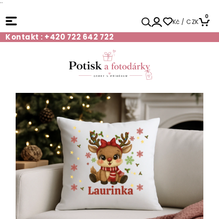
¨
0
Kč / CZK
Kontakt : +420 722 642 722