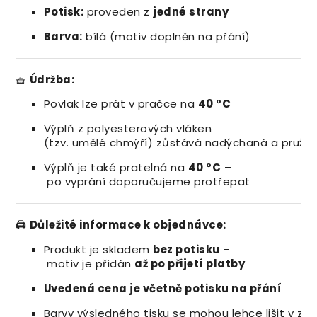
Potisk:
proveden
z
jedné strany
Barva:
bílá (
motiv
doplněn
na
přání)
🧺
Údržba:
Povlak
lze
prát
v
pračce
na
40 °
C
Výplň
z
polyesterových
vláken
(
tzv.
umělé
chmýří)
zůstává
nadýchaná
a
pružn
Výplň
je
také
pratelná
na
40 °
C
–
po
vyprání
doporučujeme
protřepat
🖨️
Důležité
informace
k
objednávce:
Produkt
je
skladem
bez
potisku
–
motiv
je
přidán
až
po
přijetí
platby
Uvedená cena
je
včetně
potisku
na
přání
Barvy
výsledného
tisku
se
mohou
lehce
lišit
v
záv