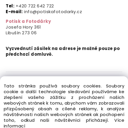
Tel:
+420 722 642 722
E-mail:
info@potiskafotodarky.cz
Potisk a Fotodárky
Josefa Hory 361
Libušín
273 06
Vyzvednutí zásilek na adrese je možné pouze po
předchozí domluvě.
Copyright © 2024-2026 Potisk a Fotodárky. Všechna
Tato stránka používá soubory cookies. Soubory
práva vyhrazena.
cookie a další technologie sledování používáme ke
zlepšení vašeho zážitku z procházení našich
webových stránek k tomu, abychom vám zobrazovali
přizpůsobený obsah a cílené reklamy, k analýze
návštěvnosti našich webových stránek ak pochopení
toho, odkud naši návštěvníci přicházejí.
Více
Vytvořeno systémem ClickEshop.cz
informací