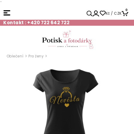
¨
0
Kč / CZK
Kontakt : +420 722 642 722
Oblečení
Pro ženy