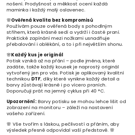
nošení. Prodyšnost a měkkost ocení každá
maminka i každý malý oslavenec.
🌸
Ověřená kvalita bez kompromisů
Používám pouze ověřená body s pohodlným
střihem, která krásně sedí a vydrží i časté praní.
Praktické zapínání mezi nožkami usnadňuje
přebalování i oblékání, a to i při největším shonu.
🌸
Každý kus je originál
Potisk vzniká až na přání – podle jména, které
zadáte, takže každý kousek je naprostý originál
vytvořený jen pro vás. Potisk je aplikovaný kvalitní
technikou
DTF
, díky které vynikne každý detail a
barvy zůstávají krásné i po vícero praních.
Doporučuji prát na jemný cyklus při 40 °C.
Upozornění:
Barvy potisku se mohou lehce lišit od
zobrazení na monitoru – záleží na nastavení
vašeho zařízení.
🌸 Vše tvořím s láskou, pečlivostí a přáním, aby
výsledek přesně odpovídal vaší představě. 🌸