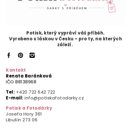
Potisk, který vypráví
váš příběh.
Vyrobeno s láskou v Česku – pro ty, na kterých
záleží.
Kontakt
Renata Baránková
IČO 88138968
Tel:
+420 722 642 722
E-mail:
info@potiskafotodarky.cz
Potisk a Fotodárky
Josefa Hory 361
Libušín
273 06