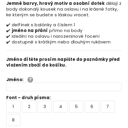
Jemné barvy, hravý motiv a osobní dotek
dělají z
body dokonalý kousek na oslavu i na krásné fotky,
ke kterým se budete s láskou vracet.
✔️ delfínek s balónky a číslem 1
✔️
jméno na přání
přímo na body
✔️ ideální na oslavu i narozeninové focení
✔️ dostupné s krátkým nebo dlouhým rukávem
Jméno dítěte prosím napište do poznámky před
vložením zboží do košíku.
Jméno
:
Font - druh písma
:
1
2
3
4
5
6
7
8