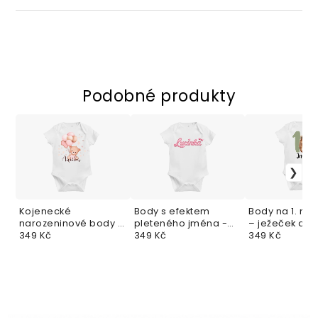
Podobné produkty
Kojenecké
Body s efektem
Body na 1. na
narozeninové body s
pleteného jména -
– ježeček a j
medvídkem a
349 Kč
růžová
349 Kč
dítěte
349 Kč
hvězdičkami – první
narozeniny