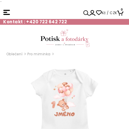
¨
0
Kč / CZK
Kontakt : +420 722 642 722
Oblečení
Pro miminka