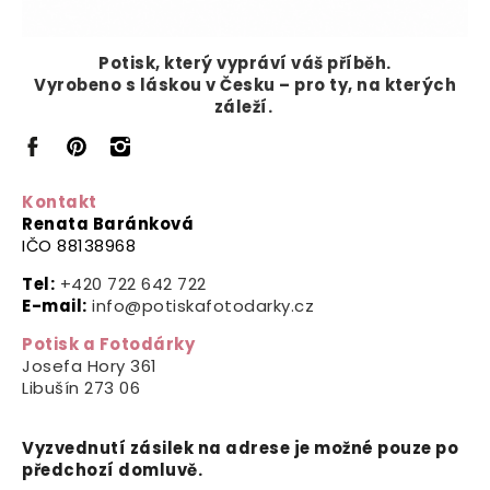
Potisk, který vypráví
váš příběh.
Vyrobeno s láskou v Česku – pro ty, na kterých
záleží.
Kontakt
Renata Baránková
IČO 88138968
Tel:
+420 722 642 722
E-mail:
info@potiskafotodarky.cz
Potisk a Fotodárky
Josefa Hory 361
Libušín
273 06
Vyzvednutí zásilek na adrese je možné pouze po
předchozí domluvě.