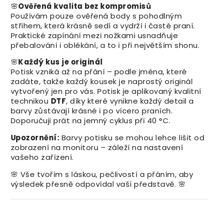
🌸
Ověřená kvalita bez kompromisů
Používám pouze ověřená body s pohodlným
střihem, která krásně sedí a vydrží i časté praní.
Praktické zapínání mezi nožkami usnadňuje
přebalování i oblékání, a to i při největším shonu.
🌸
Každý kus je originál
Potisk vzniká až na přání – podle jména, které
zadáte, takže každý kousek je naprostý originál
vytvořený jen pro vás. Potisk je aplikovaný kvalitní
technikou
DTF
, díky které vynikne každý detail a
barvy zůstávají krásné i po vícero praních.
Doporučuji prát na jemný cyklus při 40 °C.
Upozornění:
Barvy potisku se mohou lehce lišit od
zobrazení na monitoru – záleží na nastavení
vašeho zařízení.
🌸 Vše tvořím s láskou, pečlivostí a přáním, aby
výsledek přesně odpovídal vaší představě. 🌸