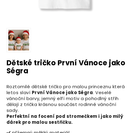
Dětské tričko První Vánoce jako
Ségra
Roztomilé dětské tričko pro malou princeznu která
letos slaví
První Vánoce jako Ségra
. Veselé
vánoční barvy, jemný elfí motiv a pohodlný střih
dělají z trička krásnou součást rodinné vánoční
sady.
Perfektní na focení pod stromečkem i jako milý
dárek pro malou sestřičku.
✔️ příjemný měkký materiál