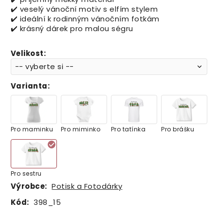
✔️ veselý vánoční motiv s elfím stylem
✔️ ideální k rodinným vánočním fotkám
✔️ krásný dárek pro malou ségru
Velikost
:
Varianta
:
Pro maminku
Pro miminko
Pro tatínka
Pro brášku
Pro sestru
Výrobce:
Potisk a Fotodárky
Kód:
398_15