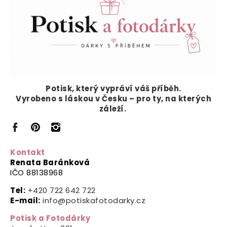
Potisk, který vypráví
váš příběh.
Vyrobeno s láskou v Česku – pro ty, na kterých
záleží.
Kontakt
Renata Baránková
IČO 88138968
Tel:
+420 722 642 722
E-mail:
info@potiskafotodarky.cz
Potisk a Fotodárky