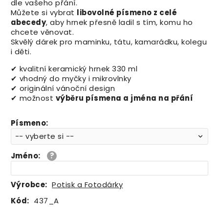
dle vašeho přání.
Můžete si vybrat
libovolné písmeno z celé
abecedy
, aby hrnek přesně ladil s tím, komu ho
chcete věnovat.
Skvělý dárek pro maminku, tátu, kamarádku, kolegu
i děti.
✔ kvalitní keramický hrnek 330 ml
✔ vhodný do myčky i mikrovlnky
✔ originální vánoční design
✔ možnost
výběru písmena a jména na přání
Písmeno
:
Jméno
:
Výrobce:
Potisk a Fotodárky
Kód:
437_A