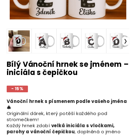
Bílý Vánoční hrnek se jménem –
iniciála s čepičkou
- 15%
Vánoční hrnek s písmenem podle vašeho jména
🎄
Originální dárek, který potěší každého pod
stromečkem!
Každý hrnek zdobí
velká iniciála s vločkami,
parohy a vánoční čepičkou
, doplněná o jméno