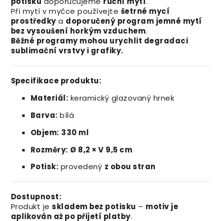
potisku
doporučujeme
ruční mytí
.
Při mytí v myčce používejte
šetrné mycí
prostředky
a
doporučený program jemné mytí
bez vysoušení horkým vzduchem
.
Běžné programy mohou urychlit degradaci
sublimační vrstvy i grafiky.
Specifikace produktu:
Materiál:
keramický glazovaný hrnek
Barva:
bílá
Objem:
330 ml
Rozměry:
Ø 8,2 × V 9,5 cm
Potisk:
provedený
z obou stran
Dostupnost:
Produkt je
skladem bez potisku
–
motiv je
aplikován až po přijetí platby
.