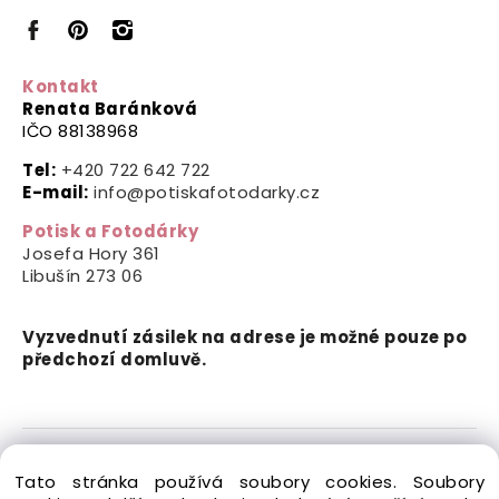
Kontakt
Renata Baránková
IČO 88138968
Tel:
+420 722 642 722
E-mail:
info@potiskafotodarky.cz
Potisk a Fotodárky
Josefa Hory 361
Libušín
273 06
Vyzvednutí zásilek na adrese je možné pouze po
předchozí domluvě.
Copyright © 2024-2026 Potisk a Fotodárky. Všechna
Tato stránka používá soubory cookies. Soubory
práva vyhrazena.