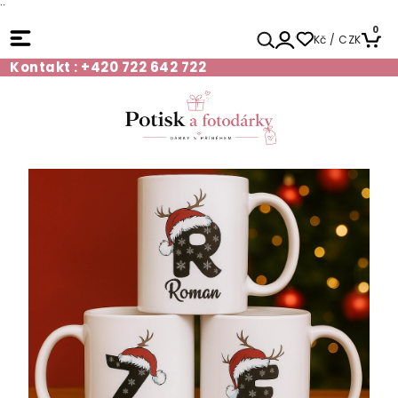
¨
0
Kč / CZK
Kontakt : +420 722 642 722