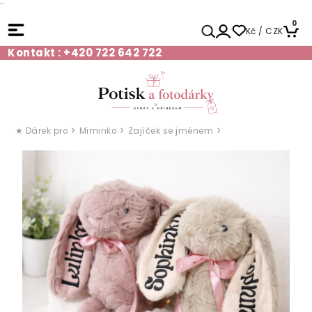
¨
0
Kč / CZK
Kontakt : +420 722 642 722
★ Dárek pro
Miminko
Zajíček se jménem