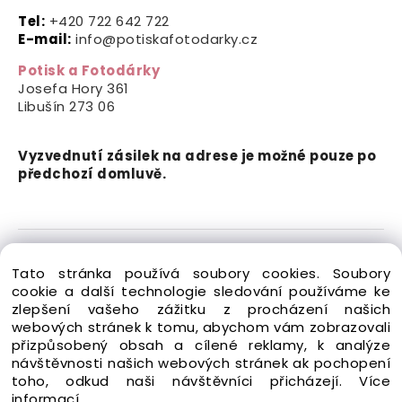
Tel:
+420 722 642 722
E-mail:
info@potiskafotodarky.cz
Potisk a Fotodárky
Josefa Hory 361
Libušín
273 06
Vyzvednutí zásilek na adrese je možné pouze po
předchozí domluvě.
Copyright © 2024-2026 Potisk a Fotodárky. Všechna
Tato stránka používá soubory cookies. Soubory
práva vyhrazena.
cookie a další technologie sledování používáme ke
zlepšení vašeho zážitku z procházení našich
webových stránek k tomu, abychom vám zobrazovali
přizpůsobený obsah a cílené reklamy, k analýze
návštěvnosti našich webových stránek ak pochopení
toho, odkud naši návštěvníci přicházejí.
Více
Vytvořeno systémem ClickEshop.cz
informací