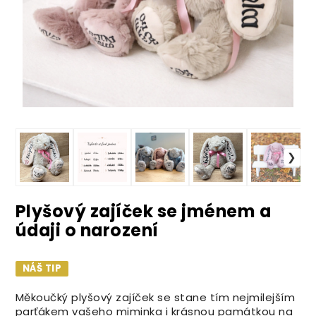
Plyšový zajíček se jménem a
údaji o narození
NÁŠ TIP
Měkoučký plyšový zajíček se stane tím nejmilejším
parťákem vašeho miminka i krásnou památkou na