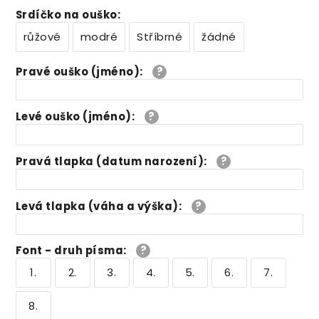
Srdíčko na ouško
:
růžové
modré
Stříbrné
žádné
Pravé ouško (jméno)
:
Levé ouško (jméno)
:
Pravá tlapka (datum narození)
:
Levá tlapka (váha a výška)
:
Font - druh písma
:
1.
2.
3.
4.
5.
6.
7.
8.