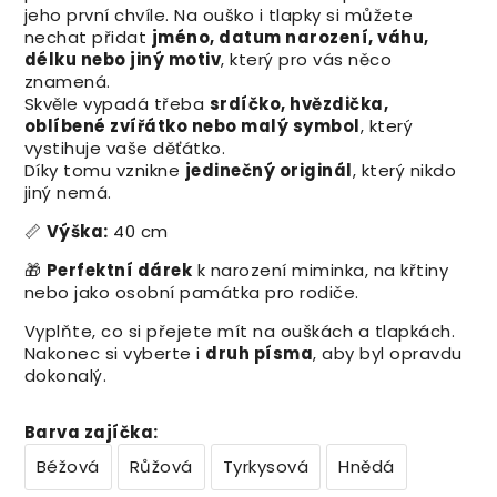
jeho první chvíle. Na ouško i tlapky si můžete
nechat přidat
jméno, datum narození, váhu,
délku nebo jiný motiv
, který pro vás něco
znamená.
Skvěle vypadá třeba
srdíčko, hvězdička,
oblíbené zvířátko nebo malý symbol
, který
vystihuje vaše děťátko.
Díky tomu vznikne
jedinečný originál
, který nikdo
jiný nemá.
📏
Výška:
40 cm
🎁
Perfektní dárek
k narození miminka, na křtiny
nebo jako osobní památka pro rodiče.
Vyplňte, co si přejete mít na ouškách a tlapkách.
Nakonec si vyberte i
druh písma
, aby byl opravdu
dokonalý.
Barva zajíčka
:
Béžová
Růžová
Tyrkysová
Hnědá