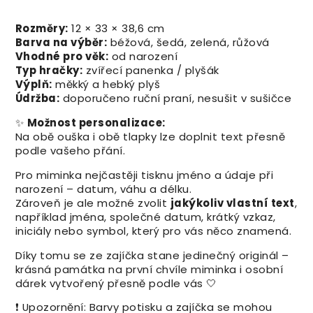
Rozměry:
12 × 33 × 38,6 cm
Barva na výběr:
béžová, šedá, zelená, růžová
Vhodné pro věk:
od narození
Typ hračky:
zvířecí panenka / plyšák
Výplň:
měkký a hebký plyš
Údržba:
doporučeno ruční praní, nesušit v sušičce
✨
Možnost personalizace:
Na obě ouška i obě tlapky lze doplnit text přesně
podle vašeho přání.
Pro miminka nejčastěji tisknu jméno a údaje při
narození – datum, váhu a délku.
Zároveň je ale možné zvolit
jakýkoliv vlastní text
,
například jména, společné datum, krátký vzkaz,
iniciály nebo symbol, který pro vás něco znamená.
Díky tomu se ze zajíčka stane jedinečný originál –
krásná památka na první chvíle miminka i osobní
dárek vytvořený přesně podle vás 🤍
❗ Upozornění: Barvy potisku a zajíčka se mohou