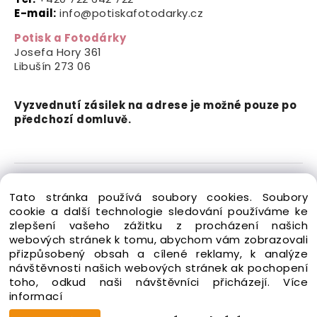
E-mail:
info@potiskafotodarky.cz
Potisk a Fotodárky
Josefa Hory 361
Libušín
273 06
Vyzvednutí zásilek na adrese je možné pouze po
předchozí domluvě.
Copyright © 2024-2026 Potisk a Fotodárky. Všechna
Tato stránka používá soubory cookies. Soubory
práva vyhrazena.
cookie a další technologie sledování používáme ke
zlepšení vašeho zážitku z procházení našich
webových stránek k tomu, abychom vám zobrazovali
přizpůsobený obsah a cílené reklamy, k analýze
návštěvnosti našich webových stránek ak pochopení
toho, odkud naši návštěvníci přicházejí.
Více
Vytvořeno systémem ClickEshop.cz
informací