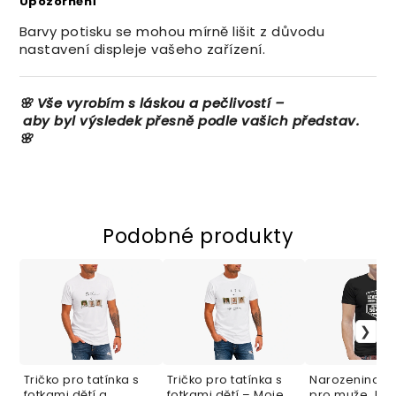
Upozornění
Barvy potisku se mohou mírně lišit z důvodu
nastavení displeje vašeho zařízení.
🌸
Vše
vyrobím
s
láskou
a
pečlivostí –
aby
byl
výsledek
přesně
podle
vašich
představ.
🌸
Podobné produkty
Tričko pro tatínka s
Tričko pro tatínka s
Narozeninové 
fotkami dětí a
fotkami dětí – Moje
pro muže „Lev