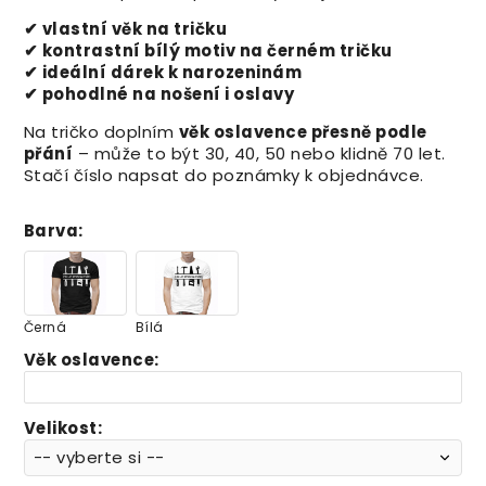
✔ vlastní věk na tričku
✔ kontrastní bílý motiv na černém tričku
✔ ideální dárek k narozeninám
✔ pohodlné na nošení i oslavy
Na tričko doplním
věk oslavence přesně podle
přání
– může to být 30, 40, 50 nebo klidně 70 let.
Stačí číslo napsat do poznámky k objednávce.
Barva
:
Černá
Bílá
Věk oslavence
:
Velikost
: