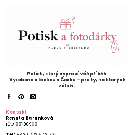
Potisk, který vypráví
váš příběh.
Vyrobeno s láskou v Česku – pro ty, na kterých
záleží.
Kontakt
Renata Baránková
IČO 88138968
Tel:
+420 722 642 722