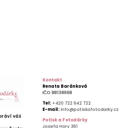
Kontakt
Renata Baránková
IČO 88138968
Tel:
+420 722 642 722
E-mail:
info@potiskafotodarky.cz
ypráví
váš
Potisk a Fotodárky
.
Josefa Hory 361