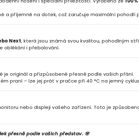
odenní nošení i speciální příležitosti. Vyrobeno ze
100%
é a příjemné na dotek, což zaručuje maximální pohodlí p
ebo Next
, která jsou známá svou kvalitou, pohodlným stř
 oblékání i přebalování.
 je originál a přizpůsobené přesně podle vašich přání.
m praní – lze jej prát v pračce při 40 °C na jemný cyklus
onitoru nebo displeji vašeho zařízení. Toto je způsobeno
dek
přesně
podle
vašich
představ. 🌸