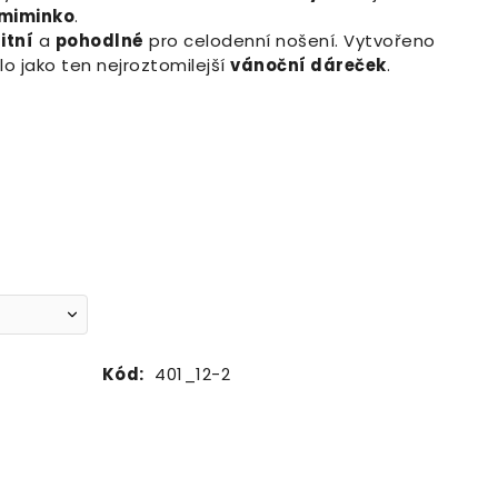
 miminko
.
itní
a
pohodlné
pro celodenní nošení. Vytvořeno
o jako ten nejroztomilejší
vánoční dáreček
.
Kód:
401_12-2