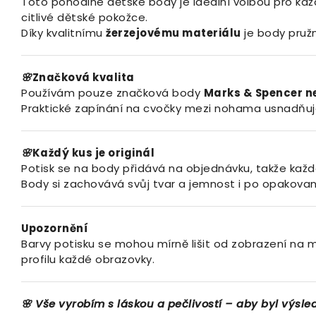
Toto pohodlné dětské body je ideální volbou pro každ
citlivé dětské pokožce.
Díky kvalitnímu
žerzejovému materiálu
je body pružn
🌸
Značková kvalita
Používám pouze značková body
Marks & Spencer n
Praktické zapínání na cvočky mezi nohama usnadňuje
🌸
Každý kus je originál
Potisk se na body přidává na objednávku, takže každé
Body si zachovává svůj tvar a jemnost i po opakované
Upozornění
Barvy potisku se mohou mírně lišit od zobrazení na m
profilu každé obrazovky.
🌸
Vše
vyrobím
s
láskou
a
pečlivostí –
aby
byl
výsle