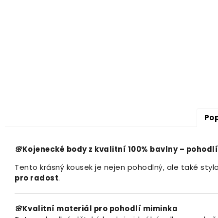
Pop
🌸
Kojenecké body z kvalitní 100% bavlny – pohodlí
Tento krásný kousek je nejen pohodlný, ale také stylo
pro radost
.
🌸
Kvalitní materiál pro pohodlí miminka