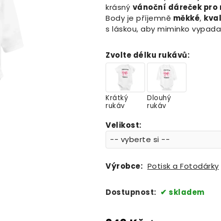
krásný
vánoční dáreček pro
Body je příjemně
měkké
,
kval
s láskou, aby miminko vypadal
Zvolte délku rukávů
:
Krátký
Dlouhý
rukáv
rukáv
Velikost
:
Výrobce:
Potisk a Fotodárky
Dostupnost:
skladem