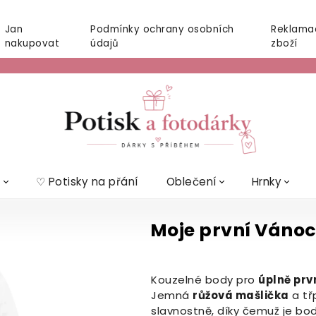
Jan
Podmínky ochrany osobních
Reklama
nakupovat
údajů
zboží
t
♡ Potisky na přání
Oblečení
Hrnky
Moje první Vánoc
Kouzelné body pro
úplně prv
Jemná
růžová mašlička
a tř
slavnostně, díky čemuž je bo