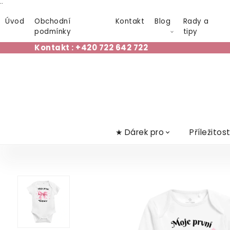
¨
Úvod
Obchodní
Kontakt
Blog
Rady a
podmínky
tipy
Kontakt : +420 722 642 722
★ Dárek pro
Příležitos