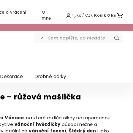
ce a vrácení
O
Kč / CZK
Košík
0
ks
mně
Dekorace
Drobné dárky
e – růžová mašlička
ní Vánoce
, na které rodiče nikdy nezapomenou.
pytivé
vánoční hvězdičky
působí něžně a
dy ideální na
vánoční focení
,
Štědrý den
i jako