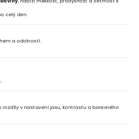
 bavlny
, nabízí měkkost, prodyšnost a šetrnost k
o celý den.
ihem a odolností.
.
 rozdíly v nastavení jasu, kontrastu a barevného