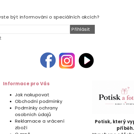
NOVINY
yste být informováni o speciálních akcích?
Přihlásit
t
Informace pro Vás
Jak nakupovat
Obchodní podmínky
Podmínky ochrany
osobních údajů
Reklamace a vrácení
Potisk, který v
zboží
příběh