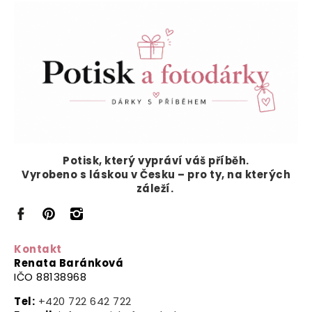
Potisk, který vypráví
váš příběh.
Vyrobeno s láskou v Česku – pro ty, na kterých
záleží.
Kontakt
Renata Baránková
IČO 88138968
Tel:
+420 722 642 722