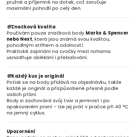
pružné a příjemné na dotek, což zaručuje
maximální pohodlí po celý den.
🌸
Značková kvalita
Používám pouze značková body
Marks & Spencer
nebo Next
, která jsou známá svou kvalitou,
pohodlným střihem a odolností.
Praktické zapínání na cvočky mezi nohama
usnadňuje oblékání i přebalování.
🌸
Každý kus je originál
Potisk se na body přidává na objednávku, takže
každé je originál a přizpůsobené přesně podle
vašich přání.
Body si zachovává svůj tvar a jemnost i po
opakovaném praní – lze jej prát v pračce při 40 °C
na jemný cyklus.
Upozornění