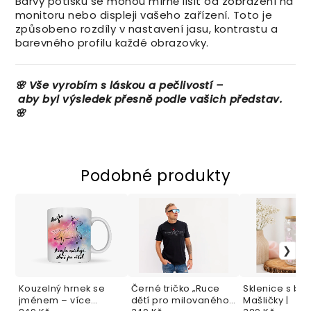
Barvy potisku se mohou mírně lišit od zobrazení na
monitoru nebo displeji vašeho zařízení. Toto je
způsobeno rozdíly v nastavení jasu, kontrastu a
barevného profilu každé obrazovky.
🌸
Vše
vyrobím
s
láskou
a
pečlivostí –
aby
byl
výsledek
přesně
podle
vašich
představ.
🌸
Podobné produkty
Kouzelný hrnek se
Černé tričko „Ruce
Sklenice s br
jménem – více
dětí pro milovaného
Mašličky |