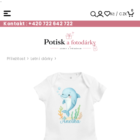
¨
0
Kč / CZK
Kontakt : +420 722 642 722
Příležitost
Letní dárky