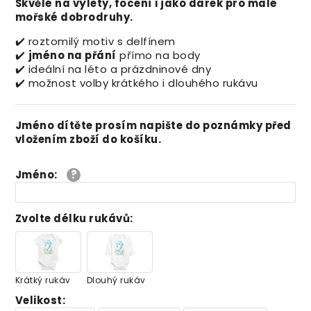
Skvělé na výlety, focení i jako dárek pro malé
mořské dobrodruhy.
✔️ roztomilý motiv s delfínem
✔️
jméno na přání
přímo na body
✔️ ideální na léto a prázdninové dny
✔️ možnost volby krátkého i dlouhého rukávu
Jméno dítěte prosím napište do poznámky před
vložením zboží do košíku.
Jméno
:
Zvolte délku rukávů
:
Krátký rukáv
Dlouhý rukáv
Velikost
: