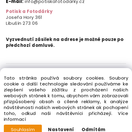
E-mail:
info@potiskafotodarky.cz
Potisk a Fotodárky
Josefa Hory 361
Libušín
273 06
Vyzvednutí zásilek na adrese je možné pouze po
předchozí domluvě.
Copyright © 2024-2026 Potisk a Fotodárky. Všechna
Tato stránka používá soubory cookies. Soubory
práva vyhrazena.
cookie a další technologie sledování používáme ke
zlepšení vašeho zážitku z procházení našich
webových stránek k tomu, abychom vám zobrazovali
přizpůsobený obsah a cílené reklamy, k analýze
návštěvnosti našich webových stránek ak pochopení
toho, odkud naši návštěvníci přicházejí.
Více
Vytvořeno systémem ClickEshop.cz
informací
Souhlasím
Nastavení
Odmítám