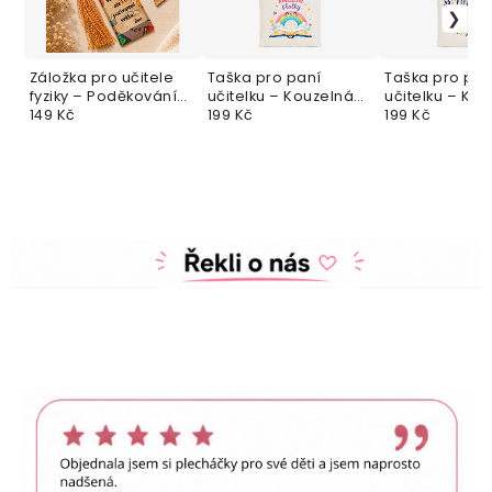
Záložka pro učitele
Taška pro paní
Taška pro pan
fyziky – Poděkování
učitelku – Kouzelná
učitelku – Kvě
od srdce
149 Kč
školka
199 Kč
poděkovánípr
199 Kč
učitelku – Kvě
učitelka