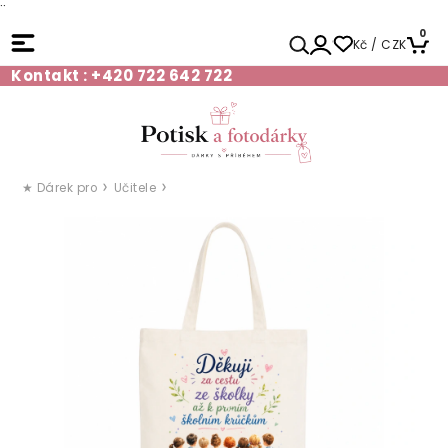
¨
0
Kč / CZK
Kontakt : +420 722 642 722
★ Dárek pro
Učitele