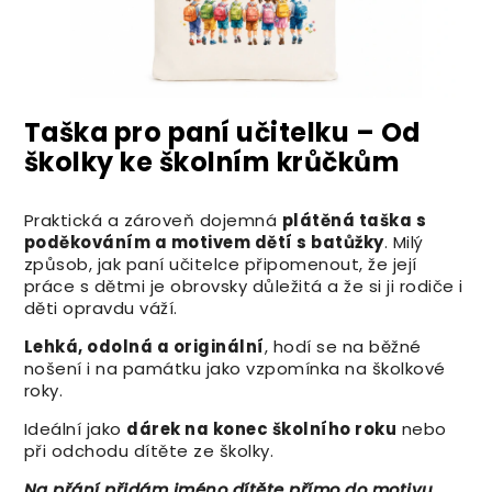
Taška pro paní učitelku – Od
školky ke školním krůčkům
Praktická a zároveň dojemná
plátěná taška s
poděkováním a motivem dětí s batůžky
. Milý
způsob, jak paní učitelce připomenout, že její
práce s dětmi je obrovsky důležitá a že si ji rodiče i
děti opravdu váží.
Lehká, odolná a originální
, hodí se na běžné
nošení i na památku jako vzpomínka na školkové
roky.
Ideální jako
dárek na konec školního roku
nebo
při odchodu dítěte ze školky.
Na přání přidám jméno dítěte přímo do motivu.