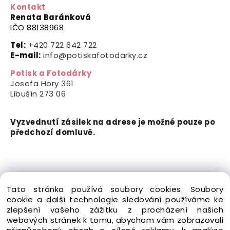
Kontakt
Renata Baránková
IČO 88138968
Tel:
+420 722 642 722
E-mail:
info@potiskafotodarky.cz
Potisk a Fotodárky
Josefa Hory 361
Libušín
273 06
Vyzvednutí zásilek na adrese je možné pouze po
předchozí domluvě.
Copyright © 2024-2026 Potisk a Fotodárky. Všechna
Tato stránka používá soubory cookies. Soubory
práva vyhrazena.
cookie a další technologie sledování používáme ke
zlepšení vašeho zážitku z procházení našich
webových stránek k tomu, abychom vám zobrazovali