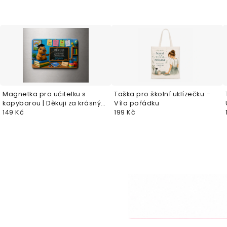
Magnetka pro učitelku s
Taška pro školní uklízečku –
kapybarou | Děkuji za krásný
Víla pořádku
školní rok
149 Kč
199 Kč