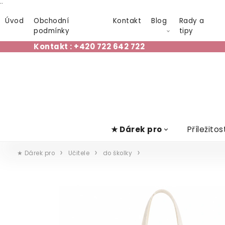
¨
Úvod
Obchodní
Kontakt
Blog
Rady a
podmínky
tipy
Kontakt : +420 722 642 722
★ Dárek pro
Příležitos
★ Dárek pro
Učitele
do školky