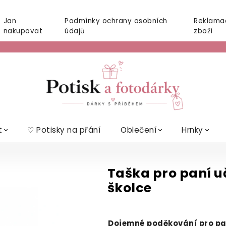
Jan
Podmínky ochrany osobních
Reklama
nakupovat
údajů
zboží
t
♡ Potisky na přání
Oblečení
Hrnky
Taška pro paní uč
školce
Dojemné poděkování pro paní