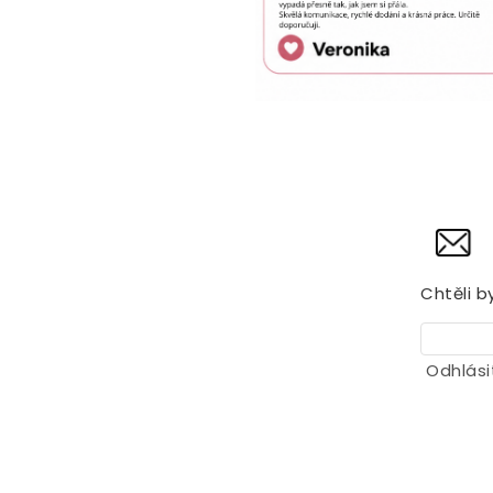
Chtěli b
Odhlási