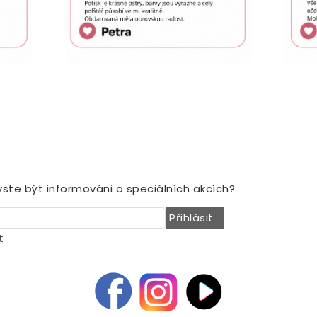
NOVINY
yste být informováni o speciálních akcích?
Přihlásit
t