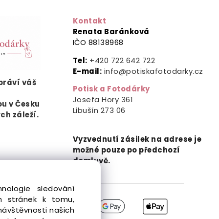
Kontakt
Renata Baránková
IČO 88138968
Tel:
+420 722 642 722
E-mail:
info@potiskafotodarky.cz
ypráví
váš
Potisk a Fotodárky
.
Josefa Hory 361
ou v Česku
Libušín
273 06
ých záleží.
Vyzvednutí zásilek na adrese je
možné pouze po předchozí
domluvě.
nologie sledování
h stránek k tomu,
návštěvnosti našich