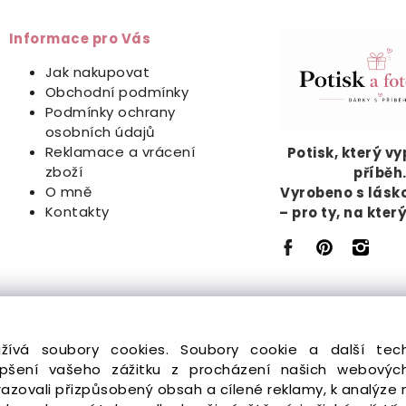
Informace pro Vás
Jak nakupovat
Obchodní podmínky
Podmínky ochrany
osobních údajů
Reklamace a vrácení
Potisk, který v
zboží
příběh
O mně
Vyrobeno s lásk
Kontakty
– pro ty, na kter
žívá soubory cookies. Soubory cookie a další tech
chna práva vyhrazena.
pšení vašeho zážitku z procházení našich webovýc
ovali přizpůsobený obsah a cílené reklamy, k analýze 