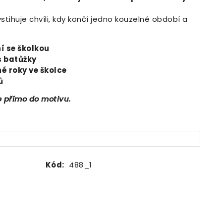
stihuje chvíli, kdy končí jedno kouzelné období a
í se školkou
s batůžky
é roky ve školce
ů
e přímo do motivu.
Kód:
488_1