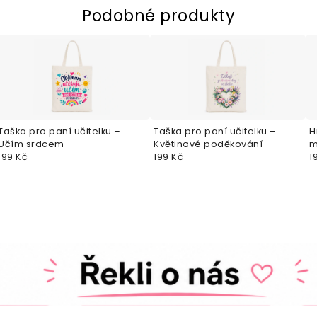
Podobné produkty
Taška pro paní učitelku –
Taška pro paní učitelku –
H
Učím srdcem
Květinové poděkování
m
199 Kč
199 Kč
1