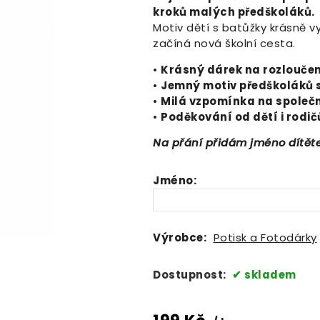
kroků malých předškoláků.
Motiv dětí s batůžky krásně vy
začíná nová školní cesta.
•
Krásný dárek na rozloučen
•
Jemný motiv předškoláků 
•
Milá vzpomínka na společn
•
Poděkování od dětí i rodič
Na přání přidám jméno dítět
Jméno
:
Výrobce:
Potisk a Fotodárky
Dostupnost:
skladem