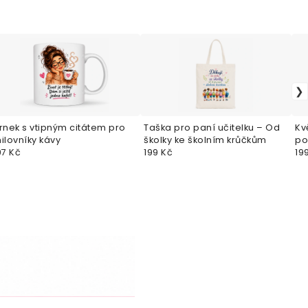
rnek s vtipným citátem pro
Taška pro paní učitelku – Od
Kv
ilovníky kávy
školky ke školním krůčkům
po
97 Kč
199 Kč
pa
19