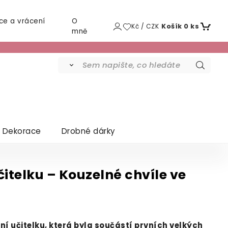
ce a vrácení
O
Kč / CZK
Košík
0
ks
mně
Dekorace
Drobné dárky
itelku – Kouzelné chvíle ve
 učitelku, která byla součástí prvních velkých